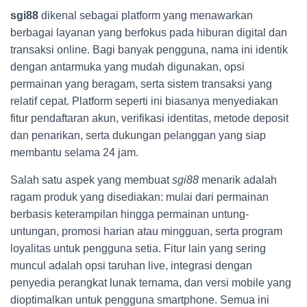
sgi88
dikenal sebagai platform yang menawarkan
berbagai layanan yang berfokus pada hiburan digital dan
transaksi online. Bagi banyak pengguna, nama ini identik
dengan antarmuka yang mudah digunakan, opsi
permainan yang beragam, serta sistem transaksi yang
relatif cepat. Platform seperti ini biasanya menyediakan
fitur pendaftaran akun, verifikasi identitas, metode deposit
dan penarikan, serta dukungan pelanggan yang siap
membantu selama 24 jam.
Salah satu aspek yang membuat
sgi88
menarik adalah
ragam produk yang disediakan: mulai dari permainan
berbasis keterampilan hingga permainan untung-
untungan, promosi harian atau mingguan, serta program
loyalitas untuk pengguna setia. Fitur lain yang sering
muncul adalah opsi taruhan live, integrasi dengan
penyedia perangkat lunak ternama, dan versi mobile yang
dioptimalkan untuk pengguna smartphone. Semua ini