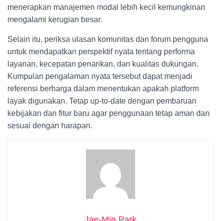
menerapkan manajemen modal lebih kecil kemungkinan
mengalami kerugian besar.
Selain itu, periksa ulasan komunitas dan forum pengguna
untuk mendapatkan perspektif nyata tentang performa
layanan, kecepatan penarikan, dan kualitas dukungan.
Kumpulan pengalaman nyata tersebut dapat menjadi
referensi berharga dalam menentukan apakah platform
layak digunakan. Tetap up-to-date dengan pembaruan
kebijakan dan fitur baru agar penggunaan tetap aman dan
sesuai dengan harapan.
Jae-Min Park