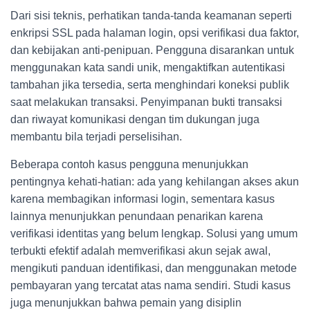
Dari sisi teknis, perhatikan tanda-tanda keamanan seperti
enkripsi SSL pada halaman login, opsi verifikasi dua faktor,
dan kebijakan anti-penipuan. Pengguna disarankan untuk
menggunakan kata sandi unik, mengaktifkan autentikasi
tambahan jika tersedia, serta menghindari koneksi publik
saat melakukan transaksi. Penyimpanan bukti transaksi
dan riwayat komunikasi dengan tim dukungan juga
membantu bila terjadi perselisihan.
Beberapa contoh kasus pengguna menunjukkan
pentingnya kehati-hatian: ada yang kehilangan akses akun
karena membagikan informasi login, sementara kasus
lainnya menunjukkan penundaan penarikan karena
verifikasi identitas yang belum lengkap. Solusi yang umum
terbukti efektif adalah memverifikasi akun sejak awal,
mengikuti panduan identifikasi, dan menggunakan metode
pembayaran yang tercatat atas nama sendiri. Studi kasus
juga menunjukkan bahwa pemain yang disiplin