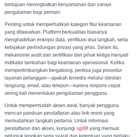
bertujuan meningkatkan kenyamanan dan variasi
pengalaman bagi pemain.
Penting untuk memperhatikan kategori fitur keamanan
yang ditawarkan. Platform berkualitas biasanya
menghadirkan enkripsi data, verifikasi dua langkah, serta
kebijakan perlindungan privasi yang jelas. Selain itu,
mekanisme audit dan sertifikasi dari pihak ketiga menjadi
indikator tambahan bagi keamanan operasional. Ketika
mempertimbangkan bergabung, periksa juga prosedur
layanan pelanggan—apakah tersedia melalui obrolan
langsung, email, atau telepon—karena respons cepat
sering kali menentukan pengalaman pengguna.
Untuk mempermudah akses awal, banyak pengguna
mencari panduan pendaftaran atau link resmi yang
memudahkan langkah pertama. Untuk informasi
pendaftaran dan akses, kunjungi
sgi88
yang memuat
petunjuk lengkap serta syarat dan ketentuan yang berlaku.