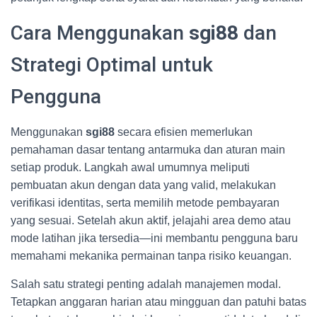
Cara Menggunakan
sgi88
dan
Strategi Optimal untuk
Pengguna
Menggunakan
sgi88
secara efisien memerlukan
pemahaman dasar tentang antarmuka dan aturan main
setiap produk. Langkah awal umumnya meliputi
pembuatan akun dengan data yang valid, melakukan
verifikasi identitas, serta memilih metode pembayaran
yang sesuai. Setelah akun aktif, jelajahi area demo atau
mode latihan jika tersedia—ini membantu pengguna baru
memahami mekanika permainan tanpa risiko keuangan.
Salah satu strategi penting adalah manajemen modal.
Tetapkan anggaran harian atau mingguan dan patuhi batas