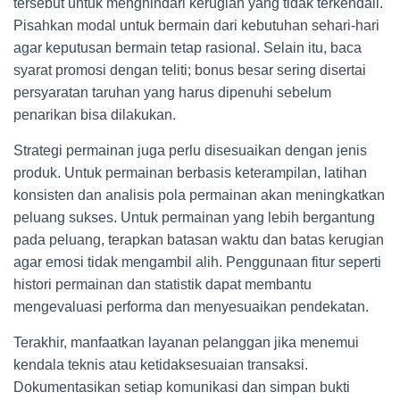
tersebut untuk menghindari kerugian yang tidak terkendali.
Pisahkan modal untuk bermain dari kebutuhan sehari-hari
agar keputusan bermain tetap rasional. Selain itu, baca
syarat promosi dengan teliti; bonus besar sering disertai
persyaratan taruhan yang harus dipenuhi sebelum
penarikan bisa dilakukan.
Strategi permainan juga perlu disesuaikan dengan jenis
produk. Untuk permainan berbasis keterampilan, latihan
konsisten dan analisis pola permainan akan meningkatkan
peluang sukses. Untuk permainan yang lebih bergantung
pada peluang, terapkan batasan waktu dan batas kerugian
agar emosi tidak mengambil alih. Penggunaan fitur seperti
histori permainan dan statistik dapat membantu
mengevaluasi performa dan menyesuaikan pendekatan.
Terakhir, manfaatkan layanan pelanggan jika menemui
kendala teknis atau ketidaksesuaian transaksi.
Dokumentasikan setiap komunikasi dan simpan bukti