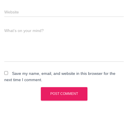
Website
What's on your mind?
Save my name, email, and website in this browser for the
next time I comment.