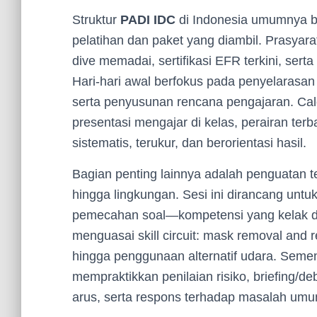
Struktur
PADI IDC
di Indonesia umumnya be
pelatihan dan paket yang diambil. Prasyarat
dive memadai, sertifikasi EFR terkini, sert
Hari-hari awal berfokus pada penyelarasa
serta penyusunan rencana pengajaran. Cal
presentasi mengajar di kelas, perairan ter
sistematis, terukur, dan berorientasi hasil.
Bagian penting lainnya adalah penguatan teor
hingga lingkungan. Sesi ini dirancang un
pemecahan soal—kompetensi yang kelak diuj
menguasai skill circuit: mask removal and
hingga penggunaan alternatif udara. Sement
mempraktikkan penilaian risiko, briefing/de
arus, serta respons terhadap masalah umum