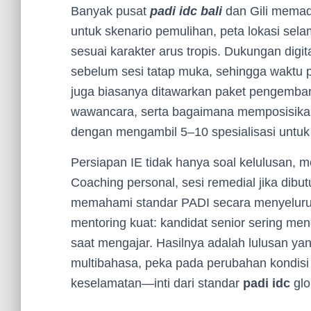
Banyak pusat
padi idc bali
dan Gili memad
untuk skenario pemulihan, peta lokasi selam
sesuai karakter arus tropis. Dukungan digita
sebelum sesi tatap muka, sehingga waktu p
juga biasanya ditawarkan paket pengemban
wawancara, serta bagaimana memposisikan 
dengan mengambil 5–10 spesialisasi untuk 
Persiapan IE tidak hanya soal kelulusan, 
Coaching personal, sesi remedial jika dibu
memahami standar PADI secara menyeluru
mentoring kuat: kandidat senior sering m
saat mengajar. Hasilnya adalah lulusan y
multibahasa, peka pada perubahan kondisi
keselamatan—inti dari standar
padi idc
glo