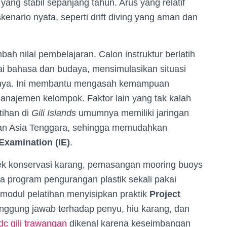
yang stabil sepanjang tahun. Arus yang relatif
kenario nyata, seperti drift diving yang aman dan
h nilai pembelajaran. Calon instruktur berlatih
i bahasa dan budaya, mensimulasikan situasi
uhnya. Ini membantu mengasah kemampuan
anajemen kelompok. Faktor lain yang tak kalah
tihan di
Gili Islands
umumnya memiliki jaringan
 dan Asia Tenggara, sehingga memudahkan
 Examination (IE)
.
oyek konservasi karang, pemasangan mooring buoys
 program pengurangan plastik sekali pakai
modul pelatihan menyisipkan praktik
Project
nggung jawab terhadap penyu, hiu karang, dan
idc gili trawangan
dikenal karena keseimbangan