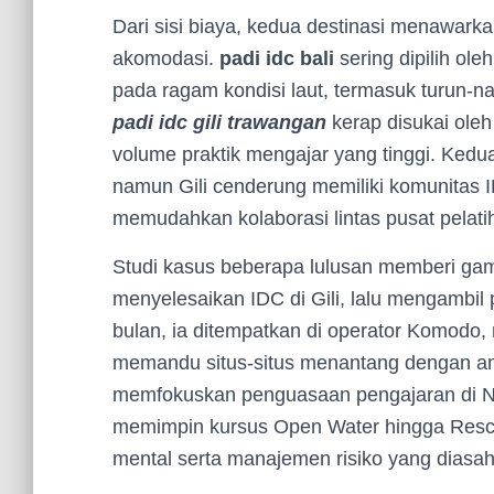
Dari sisi biaya, kedua destinasi menawarka
akomodasi.
padi idc bali
sering dipilih ol
pada ragam kondisi laut, termasuk turun-nai
padi idc gili trawangan
kerap disukai oleh
volume praktik mengajar yang tinggi. Ked
namun Gili cenderung memiliki komunitas ID
memudahkan kolaborasi lintas pusat pelati
Studi kasus beberapa lulusan memberi gam
menyelesaikan IDC di Gili, lalu mengambil p
bulan, ia ditempatkan di operator Komodo
memandu situs-situs menantang dengan aman
memfokuskan penguasaan pengajaran di Nus
memimpin kursus Open Water hingga Rescu
mental serta manajemen risiko yang diasah 