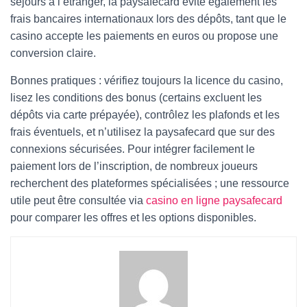
séjours à l’étranger, la paysafecard évite également les
frais bancaires internationaux lors des dépôts, tant que le
casino accepte les paiements en euros ou propose une
conversion claire.
Bonnes pratiques : vérifiez toujours la licence du casino,
lisez les conditions des bonus (certains excluent les
dépôts via carte prépayée), contrôlez les plafonds et les
frais éventuels, et n’utilisez la paysafecard que sur des
connexions sécurisées. Pour intégrer facilement le
paiement lors de l’inscription, de nombreux joueurs
recherchent des plateformes spécialisées ; une ressource
utile peut être consultée via
casino en ligne paysafecard
pour comparer les offres et les options disponibles.