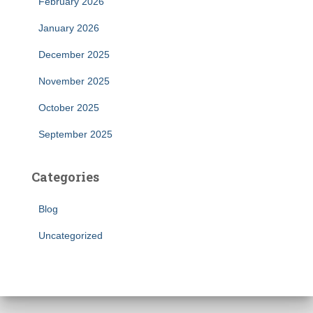
February 2026
January 2026
December 2025
November 2025
October 2025
September 2025
Categories
Blog
Uncategorized