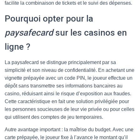
facilite la combinaison de tickets et le suivi des dépenses.
Pourquoi opter pour la
paysafecard
sur les casinos en
ligne ?
La paysafecard se distingue principalement par sa
simplicité et son niveau de confidentialité. En achetant une
vignette prépayée avec un code PIN, le joueur effectue un
dépôt sans transmettre ses informations bancaires au
casino, réduisant ainsi le risque d’exposition aux fraudes.
Cette caractéristique en fait une solution privilégiée pour
les personnes soucieuses de leur vie privée ou pour celles
qui utilisent des comptes de jeu temporaires.
Autre avantage important : la maîtrise du budget. Avec une
carte prépayée, le joueur fixe à l’avance le montant qu’il