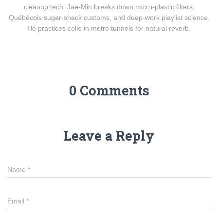
cleanup tech. Jae-Min breaks down micro-plastic filters,
Québécois sugar-shack customs, and deep-work playlist science.
He practices cello in metro tunnels for natural reverb.
0 Comments
Leave a Reply
Name
*
Email
*