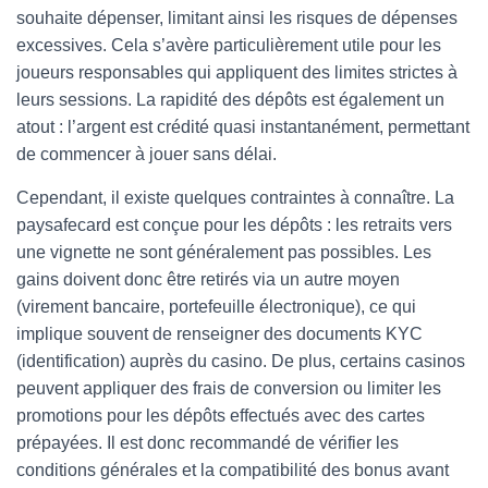
souhaite dépenser, limitant ainsi les risques de dépenses
excessives. Cela s’avère particulièrement utile pour les
joueurs responsables qui appliquent des limites strictes à
leurs sessions. La rapidité des dépôts est également un
atout : l’argent est crédité quasi instantanément, permettant
de commencer à jouer sans délai.
Cependant, il existe quelques contraintes à connaître. La
paysafecard est conçue pour les dépôts : les retraits vers
une vignette ne sont généralement pas possibles. Les
gains doivent donc être retirés via un autre moyen
(virement bancaire, portefeuille électronique), ce qui
implique souvent de renseigner des documents KYC
(identification) auprès du casino. De plus, certains casinos
peuvent appliquer des frais de conversion ou limiter les
promotions pour les dépôts effectués avec des cartes
prépayées. Il est donc recommandé de vérifier les
conditions générales et la compatibilité des bonus avant