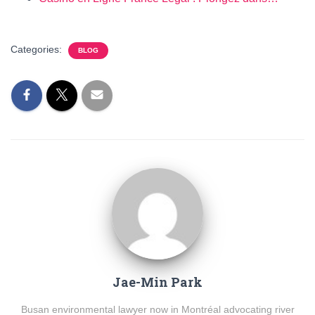
Categories:
BLOG
Jae-Min Park
Busan environmental lawyer now in Montréal advocating river