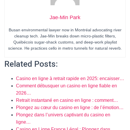
Jae-Min Park
Busan environmental lawyer now in Montréal advocating river
cleanup tech. Jae-Min breaks down micro-plastic filters,
Québécois sugar-shack customs, and deep-work playlist
science. He practices cello in metro tunnels for natural reverb.
Related Posts:
Casino en ligne à retrait rapide en 2025: encaisser…
Comment débusquer un casino en ligne fiable en
2026…
Retrait instantané en casino en ligne : comment…
Plongez au cœur du casino en ligne : de l’émotion…
Plongez dans l’univers captivant du casino en
ligne…
Casino en Ligne France Légal : Plongez dans…