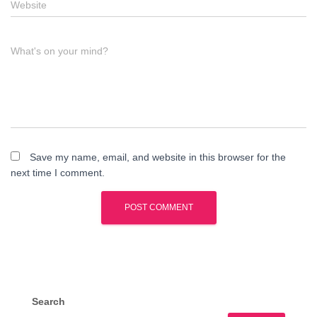
Website
What's on your mind?
Save my name, email, and website in this browser for the
next time I comment.
Search