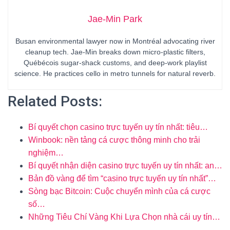
Jae-Min Park
Busan environmental lawyer now in Montréal advocating river
cleanup tech. Jae-Min breaks down micro-plastic filters,
Québécois sugar-shack customs, and deep-work playlist
science. He practices cello in metro tunnels for natural reverb.
Related Posts:
Bí quyết chọn casino trực tuyến uy tín nhất: tiêu…
Winbook: nền tảng cá cược thông minh cho trải
nghiệm…
Bí quyết nhận diện casino trực tuyến uy tín nhất: an…
Bản đồ vàng để tìm “casino trực tuyến uy tín nhất”…
Sòng bạc Bitcoin: Cuộc chuyển mình của cá cược
số…
Những Tiêu Chí Vàng Khi Lựa Chọn nhà cái uy tín…