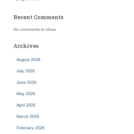
Recent Comments
No comments to show.
Archives
August 2026
July 2026
June 2026
May 2026
April 2026
March 2026
February 2026