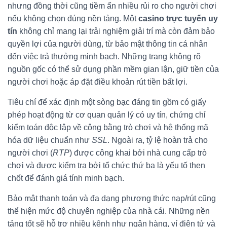
nhưng đồng thời cũng tiềm ẩn nhiều rủi ro cho người chơi
nếu không chọn đúng nền tảng. Một
casino trực tuyến uy
tín
không chỉ mang lại trải nghiệm giải trí mà còn đảm bảo
quyền lợi của người dùng, từ bảo mật thông tin cá nhân
đến việc trả thưởng minh bạch. Những trang không rõ
nguồn gốc có thể sử dụng phần mềm gian lận, giữ tiền của
người chơi hoặc áp đặt điều khoản rút tiền bất lợi.
Tiêu chí để xác định một sòng bạc đáng tin gồm có giấy
phép hoạt động từ cơ quan quản lý có uy tín, chứng chỉ
kiểm toán độc lập về công bằng trò chơi và hệ thống mã
hóa dữ liệu chuẩn như
SSL
. Ngoài ra, tỷ lệ hoàn trả cho
người chơi (
RTP
) được công khai bởi nhà cung cấp trò
chơi và được kiểm tra bởi tổ chức thứ ba là yếu tố then
chốt để đánh giá tính minh bạch.
Bảo mật thanh toán và đa dạng phương thức nạp/rút cũng
thể hiện mức độ chuyên nghiệp của nhà cái. Những nền
tảng tốt sẽ hỗ trợ nhiều kênh như ngân hàng, ví điện tử và