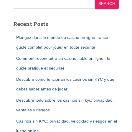
SEARCH
Recent Posts
Plongez dans le monde du casino en ligne france :
guide complet pour jouer en toute sécurité
Comment reconnaître un casino fiable en ligne : le
guide pratique et sécurisé
Descubre cómo funcionan los casinos sin KYC y qué
debes saber antes de jugar
Descubre todo sobre los casinos sin kyc: privacidad,
ventajas y riesgos
Casinos sin KYC: privacidad, velocidad y riesgos en el
juego online