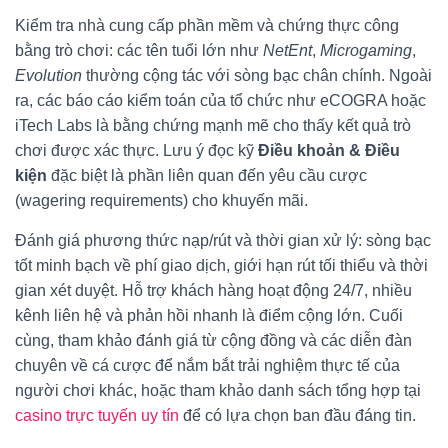
Kiểm tra nhà cung cấp phần mềm và chứng thực công
bằng trò chơi: các tên tuổi lớn như
NetEnt
,
Microgaming
,
Evolution
thường cộng tác với sòng bạc chân chính. Ngoài
ra, các báo cáo kiểm toán của tổ chức như eCOGRA hoặc
iTech Labs là bằng chứng mạnh mẽ cho thấy kết quả trò
chơi được xác thực. Lưu ý đọc kỹ
Điều khoản & Điều
kiện
đặc biệt là phần liên quan đến yêu cầu cược
(wagering requirements) cho khuyến mãi.
Đánh giá phương thức nạp/rút và thời gian xử lý: sòng bạc
tốt minh bạch về phí giao dịch, giới hạn rút tối thiểu và thời
gian xét duyệt. Hỗ trợ khách hàng hoạt động 24/7, nhiều
kênh liên hệ và phản hồi nhanh là điểm cộng lớn. Cuối
cùng, tham khảo đánh giá từ cộng đồng và các diễn đàn
chuyên về cá cược để nắm bắt trải nghiệm thực tế của
người chơi khác, hoặc tham khảo danh sách tổng hợp tại
casino trực tuyến uy tín
để có lựa chọn ban đầu đáng tin.