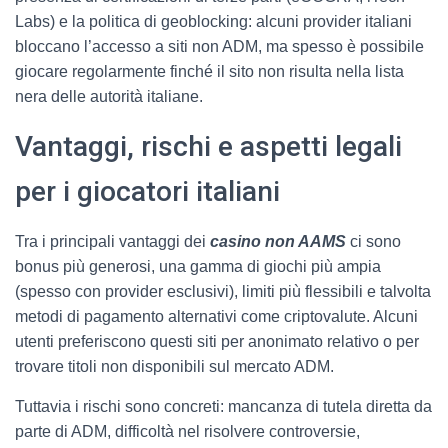
Labs) e la politica di geoblocking: alcuni provider italiani
bloccano l’accesso a siti non ADM, ma spesso è possibile
giocare regolarmente finché il sito non risulta nella lista
nera delle autorità italiane.
Vantaggi, rischi e aspetti legali
per i giocatori italiani
Tra i principali vantaggi dei
casino non AAMS
ci sono
bonus più generosi, una gamma di giochi più ampia
(spesso con provider esclusivi), limiti più flessibili e talvolta
metodi di pagamento alternativi come criptovalute. Alcuni
utenti preferiscono questi siti per anonimato relativo o per
trovare titoli non disponibili sul mercato ADM.
Tuttavia i rischi sono concreti: mancanza di tutela diretta da
parte di ADM, difficoltà nel risolvere controversie,