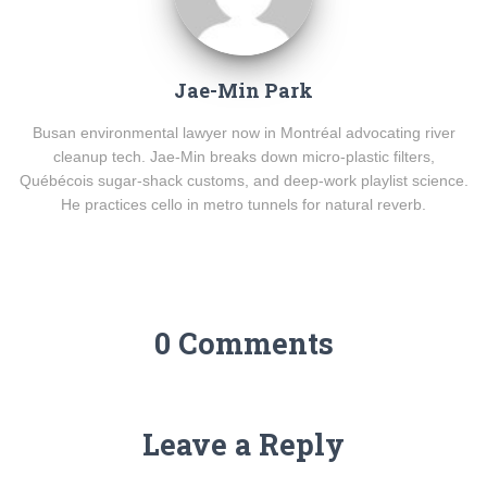
Jae-Min Park
Busan environmental lawyer now in Montréal advocating river
cleanup tech. Jae-Min breaks down micro-plastic filters,
Québécois sugar-shack customs, and deep-work playlist science.
He practices cello in metro tunnels for natural reverb.
0 Comments
Leave a Reply