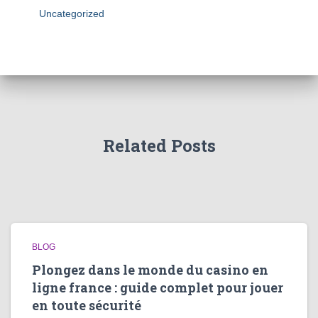
Uncategorized
Related Posts
BLOG
Plongez dans le monde du casino en
ligne france : guide complet pour jouer
en toute sécurité