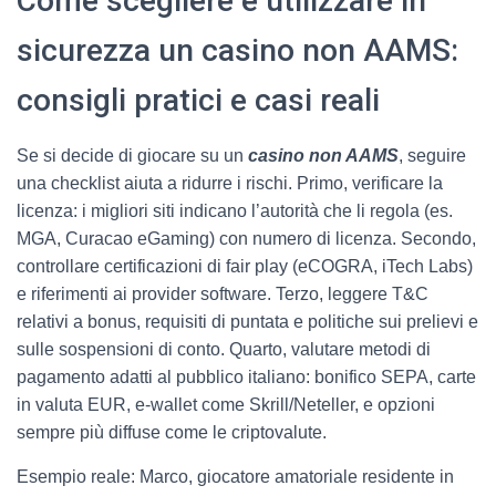
Come scegliere e utilizzare in
sicurezza un casino non AAMS:
consigli pratici e casi reali
Se si decide di giocare su un
casino non AAMS
, seguire
una checklist aiuta a ridurre i rischi. Primo, verificare la
licenza: i migliori siti indicano l’autorità che li regola (es.
MGA, Curacao eGaming) con numero di licenza. Secondo,
controllare certificazioni di fair play (eCOGRA, iTech Labs)
e riferimenti ai provider software. Terzo, leggere T&C
relativi a bonus, requisiti di puntata e politiche sui prelievi e
sulle sospensioni di conto. Quarto, valutare metodi di
pagamento adatti al pubblico italiano: bonifico SEPA, carte
in valuta EUR, e-wallet come Skrill/Neteller, e opzioni
sempre più diffuse come le criptovalute.
Esempio reale: Marco, giocatore amatoriale residente in