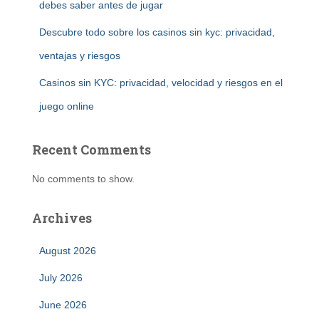
debes saber antes de jugar
Descubre todo sobre los casinos sin kyc: privacidad,
ventajas y riesgos
Casinos sin KYC: privacidad, velocidad y riesgos en el
juego online
Recent Comments
No comments to show.
Archives
August 2026
July 2026
June 2026