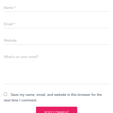
Name
*
Email
*
Website
What's on your mind?
Save my name, email, and website in this browser for the
next time I comment.