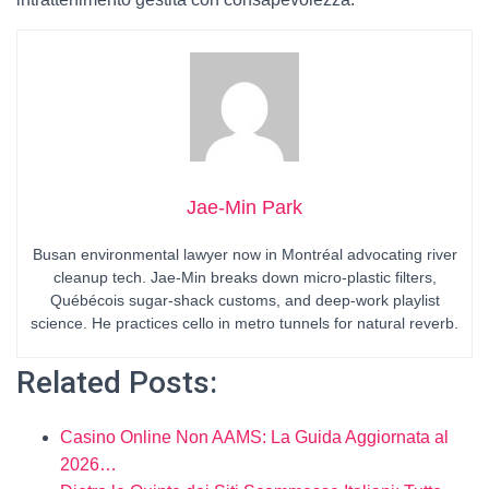
Jae-Min Park
Busan environmental lawyer now in Montréal advocating river
cleanup tech. Jae-Min breaks down micro-plastic filters,
Québécois sugar-shack customs, and deep-work playlist
science. He practices cello in metro tunnels for natural reverb.
Related Posts:
Casino Online Non AAMS: La Guida Aggiornata al
2026…