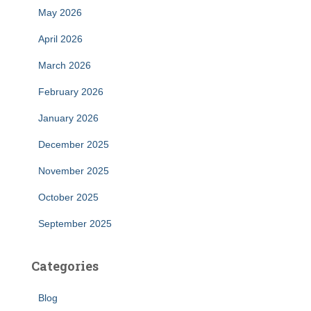
May 2026
April 2026
March 2026
February 2026
January 2026
December 2025
November 2025
October 2025
September 2025
Categories
Blog