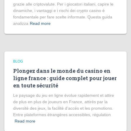
grazie alle criptovalute. Per i giocatori italiani, capire le
dinamiche, i vantaggi e i rischi dei crypto casino è
fondamentale per fare scelte informate. Questa guida
analizza
Read more
BLOG
Plongez dans le monde du casino en
ligne france : guide complet pour jouer
en toute sécurité
Le paysage du jeu en ligne évolue rapidement et attire
de plus en plus de joueurs en France, attirés par la
diversité des jeux, la facilité d’accès et les promotions.
Entre plateformes étrangères accessibles, régulation
Read more