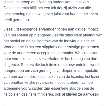
discipline groep de afweging anders kan uitpakken.
Desalniettemin blijft het een feit dat zij afziet van alle
bescherming die de wetgever juist voor haar in het leven
heeft geroepen.
Deze uiteenlopende ervaringen tonen aan dat de impact
van het spelen op niet-gereguleerde sites sterk afhangt van
het profiel en de zelfcontrole van de individuele speler.
Voor de ene is het een slipplank naar ernstige problemen,
voor de andere een acceptabel alternatief. Wat consistent
naar voren komt in deze verhalen, is het belang van due
diligence. Spelers die toch deze route bewandelen, wordt
aangeraden om zich grondig te verdiepen in de reputatie
van een aanbieder. Het checken van de licentie, het lezen
van onafhankelijke reviews en het controleren van de
algemene voorwaarden zijn essentiële stappen om de
risico’s enigszins te mitigeren, ook al blijven ze aanwezig.