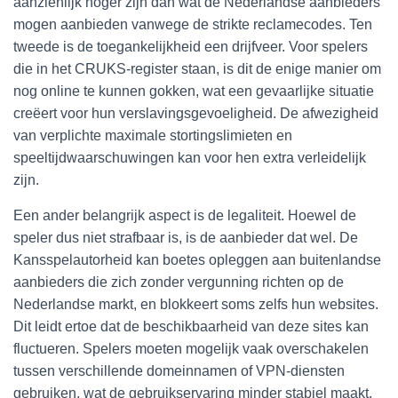
aanzienlijk hoger zijn dan wat de Nederlandse aanbieders
mogen aanbieden vanwege de strikte reclamecodes. Ten
tweede is de toegankelijkheid een drijfveer. Voor spelers
die in het CRUKS-register staan, is dit de enige manier om
nog online te kunnen gokken, wat een gevaarlijke situatie
creëert voor hun verslavingsgevoeligheid. De afwezigheid
van verplichte maximale stortingslimieten en
speeltijdwaarschuwingen kan voor hen extra verleidelijk
zijn.
Een ander belangrijk aspect is de legaliteit. Hoewel de
speler dus niet strafbaar is, is de aanbieder dat wel. De
Kansspelautorheid kan boetes opleggen aan buitenlandse
aanbieders die zich zonder vergunning richten op de
Nederlandse markt, en blokkeert soms zelfs hun websites.
Dit leidt ertoe dat de beschikbaarheid van deze sites kan
fluctueren. Spelers moeten mogelijk vaak overschakelen
tussen verschillende domeinnamen of VPN-diensten
gebruiken, wat de gebruikservaring minder stabiel maakt.