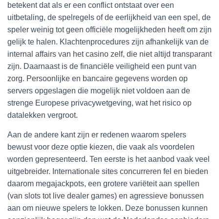
betekent dat als er een conflict ontstaat over een
uitbetaling, de spelregels of de eerlijkheid van een spel, de
speler weinig tot geen officiële mogelijkheden heeft om zijn
gelijk te halen. Klachtenprocedures zijn afhankelijk van de
internal affairs van het casino zelf, die niet altijd transparant
zijn. Daarnaast is de financiële veiligheid een punt van
zorg. Persoonlijke en bancaire gegevens worden op
servers opgeslagen die mogelijk niet voldoen aan de
strenge Europese privacywetgeving, wat het risico op
datalekken vergroot.
Aan de andere kant zijn er redenen waarom spelers
bewust voor deze optie kiezen, die vaak als voordelen
worden gepresenteerd. Ten eerste is het aanbod vaak veel
uitgebreider. Internationale sites concurreren fel en bieden
daarom megajackpots, een grotere variëteit aan spellen
(van slots tot live dealer games) en agressieve bonussen
aan om nieuwe spelers te lokken. Deze bonussen kunnen