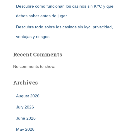
Descubre cómo funcionan los casinos sin KYC y qué
debes saber antes de jugar
Descubre todo sobre los casinos sin kyc: privacidad,
ventajas y riesgos
Recent Comments
No comments to show.
Archives
August 2026
July 2026
June 2026
May 2026