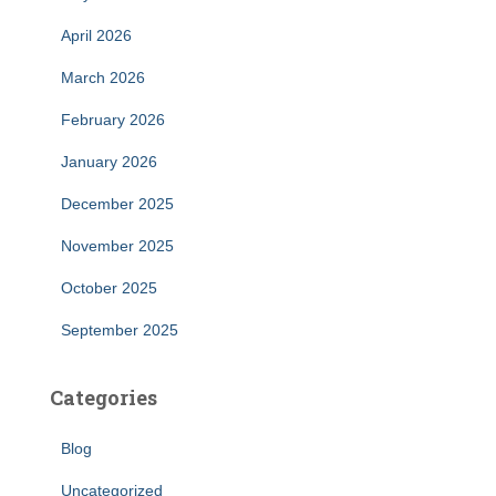
April 2026
March 2026
February 2026
January 2026
December 2025
November 2025
October 2025
September 2025
Categories
Blog
Uncategorized