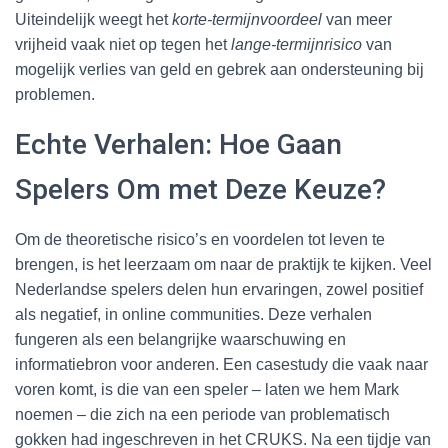
Uiteindelijk weegt het
korte-termijnvoordeel
van meer
vrijheid vaak niet op tegen het
lange-termijnrisico
van
mogelijk verlies van geld en gebrek aan ondersteuning bij
problemen.
Echte Verhalen: Hoe Gaan
Spelers Om met Deze Keuze?
Om de theoretische risico’s en voordelen tot leven te
brengen, is het leerzaam om naar de praktijk te kijken. Veel
Nederlandse spelers delen hun ervaringen, zowel positief
als negatief, in online communities. Deze verhalen
fungeren als een belangrijke waarschuwing en
informatiebron voor anderen. Een casestudy die vaak naar
voren komt, is die van een speler – laten we hem Mark
noemen – die zich na een periode van problematisch
gokken had ingeschreven in het CRUKS. Na een tijdje van