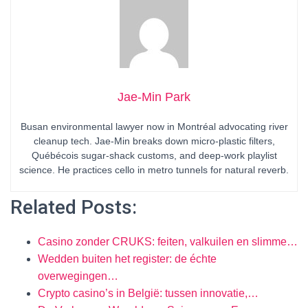
Jae-Min Park
Busan environmental lawyer now in Montréal advocating river
cleanup tech. Jae-Min breaks down micro-plastic filters,
Québécois sugar-shack customs, and deep-work playlist
science. He practices cello in metro tunnels for natural reverb.
Related Posts:
Casino zonder CRUKS: feiten, valkuilen en slimme…
Wedden buiten het register: de échte
overwegingen…
Crypto casino’s in België: tussen innovatie,…