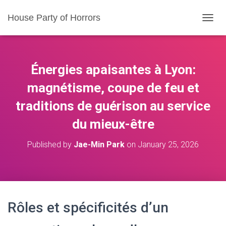
House Party of Horrors
T
O
G
G
L
Énergies apaisantes à Lyon:
E
N
magnétisme, coupe de feu et
A
traditions de guérison au service
V
I
du mieux-être
G
A
T
Published by
Jae-Min Park
on
January 25, 2026
I
O
N
Rôles et spécificités d’un