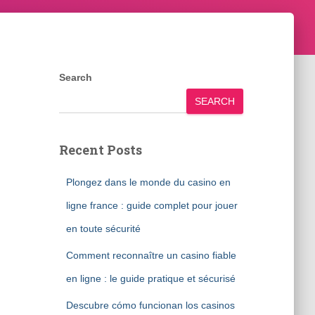
Search
SEARCH
Recent Posts
Plongez dans le monde du casino en
ligne france : guide complet pour jouer
en toute sécurité
Comment reconnaître un casino fiable
en ligne : le guide pratique et sécurisé
Descubre cómo funcionan los casinos