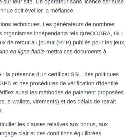
é sur leur site. Un opérateur sans licence sérieuse
nnue doit éveiller la méfiance.
cations techniques. Les générateurs de nombres
des organismes indépendants tels qu'eCOGRA, GLI
taux de retour au joueur (RTP) publiés pour les jeux
ino en ligne fiable
mettra ces documents à
 : la présence d'un certificat SSL, des politiques
D et des procédures de vérification d'identité
Vérifiez aussi les méthodes de paiement proposées
s, e-wallets, virements) et des délais de retrait
x.
ticulier les clauses relatives aux bonus, aux
angage clair et des conditions équilibrées