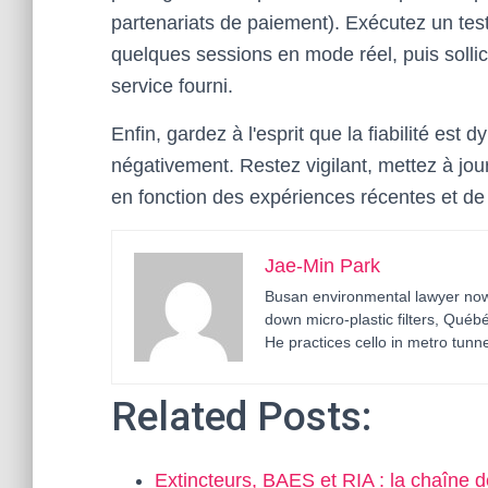
partenariats de paiement). Exécutez un tes
quelques sessions en mode réel, puis sollici
service fourni.
Enfin, gardez à l'esprit que la fiabilité est
négativement. Restez vigilant, mettez à jou
en fonction des expériences récentes et de 
Jae-Min Park
Busan environmental lawyer now 
down micro-plastic filters, Qué
He practices cello in metro tunne
Related Posts:
Extincteurs, BAES et RIA : la chaîne 