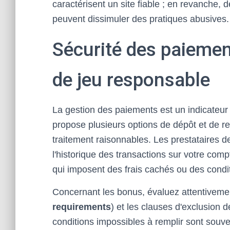
caractérisent un site fiable ; en revanche, 
peuvent dissimuler des pratiques abusives.
Sécurité des paiemen
de jeu responsable
La gestion des paiements est un indicateur t
propose plusieurs options de dépôt et de ret
traitement raisonnables. Les prestataires d
l'historique des transactions sur votre comp
qui imposent des frais cachés ou des conditi
Concernant les bonus, évaluez attentiveme
requirements
) et les clauses d'exclusion 
conditions impossibles à remplir sont souven