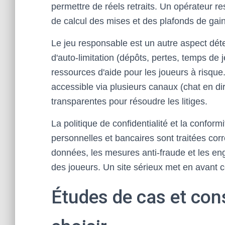
permettre de réels retraits. Un opérateur r
de calcul des mises et des plafonds de gai
Le jeu responsable est un autre aspect déte
d'auto-limitation (dépôts, pertes, temps de 
ressources d'aide pour les joueurs à risque.
accessible via plusieurs canaux (chat en di
transparentes pour résoudre les litiges.
La politique de confidentialité et la conf
personnelles et bancaires sont traitées cor
données, les mesures anti-fraude et les en
des joueurs. Un site sérieux met en avant c
Études de cas et con