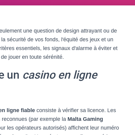
eulement une question de design attrayant ou de
 la sécurité de vos fonds, l'équité des jeux et un
critères essentiels, les signaux d'alarme à éviter et
de jouer en toute sérénité.
e un
casino en ligne
en ligne fiable
consiste à vérifier sa licence. Les
s reconnues (par exemple la
Malta Gaming
ur les opérateurs autorisés) affichent leur numéro