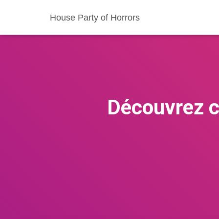
House Party of Horrors
Découvrez c