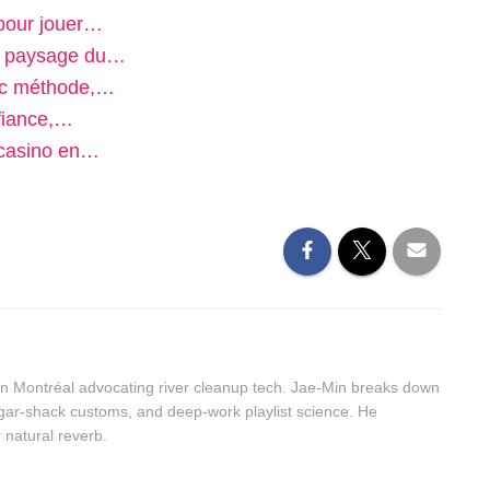
 pour jouer…
le paysage du…
vec méthode,…
nfiance,…
u casino en…
n Montréal advocating river cleanup tech. Jae-Min breaks down
sugar-shack customs, and deep-work playlist science. He
r natural reverb.