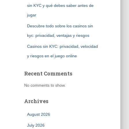
sin KYC y qué debes saber antes de
jugar
Descubre todo sobre los casinos sin
kyc: privacidad, ventajas y riesgos
Casinos sin KYC: privacidad, velocidad
y riesgos en el juego online
Recent Comments
No comments to show.
Archives
August 2026
July 2026