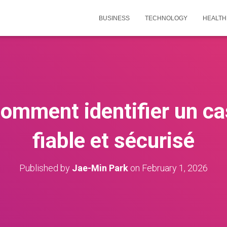
BUSINESS
TECHNOLOGY
HEALTH
omment identifier un cas
fiable et sécurisé
Published by
Jae-Min Park
on
February 1, 2026