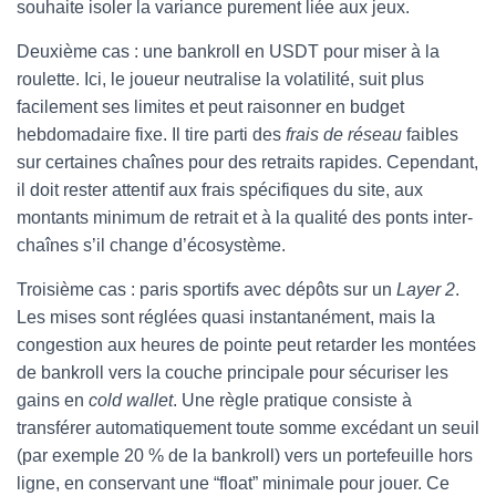
souhaite isoler la variance purement liée aux jeux.
Deuxième cas : une bankroll en USDT pour miser à la
roulette. Ici, le joueur neutralise la volatilité, suit plus
facilement ses limites et peut raisonner en budget
hebdomadaire fixe. Il tire parti des
frais de réseau
faibles
sur certaines chaînes pour des retraits rapides. Cependant,
il doit rester attentif aux frais spécifiques du site, aux
montants minimum de retrait et à la qualité des ponts inter-
chaînes s’il change d’écosystème.
Troisième cas : paris sportifs avec dépôts sur un
Layer 2
.
Les mises sont réglées quasi instantanément, mais la
congestion aux heures de pointe peut retarder les montées
de bankroll vers la couche principale pour sécuriser les
gains en
cold wallet
. Une règle pratique consiste à
transférer automatiquement toute somme excédant un seuil
(par exemple 20 % de la bankroll) vers un portefeuille hors
ligne, en conservant une “float” minimale pour jouer. Ce