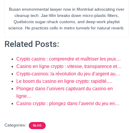
Busan environmental lawyer now in Montréal advocating river
cleanup tech. Jae-Min breaks down micro-plastic filters,
Québécois sugar-shack customs, and deep-work playlist
science. He practices cello in metro tunnels for natural reverb.
Related Posts:
Crypto casino : comprendre et maîtriser les jeux…
Casino en ligne crypto : vitesse, transparence et…
Crypto-casinos: la révolution du jeu d’argent au…
Le boom du casino en ligne crypto: rapidité,…
Plongez dans l’univers captivant du casino en
ligne…
Casino crypto : plongez dans l’avenir du jeu en…
Categories:
BLOG