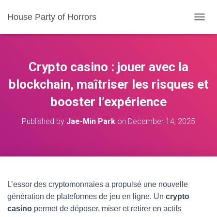
House Party of Horrors
T
O
G
G
L
Crypto casino : jouer avec la
E
N
blockchain, maîtriser les risques et
A
booster l’expérience
V
I
G
Published by
Jae-Min Park
on
December 14, 2025
A
T
I
O
N
L’essor des cryptomonnaies a propulsé une nouvelle
génération de plateformes de jeu en ligne. Un
crypto
casino
permet de déposer, miser et retirer en actifs