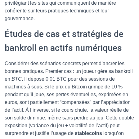
privilégiant les sites qui communiquent de manière
cohérente sur leurs pratiques techniques et leur
gouvernance.
Études de cas et stratégies de
bankroll en actifs numériques
Considérer des scénarios concrets permet d’ancrer les
bonnes pratiques. Premier cas : un joueur gère sa bankroll
en
BTC
. Il dépose 0,01 BTC pour des sessions de
machines à sous. Si le prix du Bitcoin grimpe de 10 %
pendant qu’il joue, ses pertes éventuelles, exprimées en
euros, sont partiellement “compensées” par l’appréciation
de l’actif. À l’inverse, si le cours chute, la valeur réelle de
son solde diminue, même sans perdre au jeu. Cette double
exposition (variance du jeu + volatilité de l’actif) peut
surprendre et justifie l’usage de
stablecoins
lorsqu’on