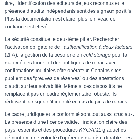
titre, l’identification des éditeurs de jeux reconnus et la
présence d’audits indépendants sont des signaux positifs.
Plus la documentation est claire, plus le niveau de
confiance est élevé.
La sécurité constitue le deuxième pilier. Rechercher
l’activation obligatoire de l’
authentification à deux facteurs
(2FA), la gestion de la trésorerie en
cold storage
pour la
majorité des fonds, et des politiques de retrait avec
confirmations multiples côté opérateur. Certains sites
publient des “preuves de réserves” ou des attestations
d’audit sur leur solvabilité. Même si ces dispositifs ne
remplacent pas un cadre réglementaire robuste, ils
réduisent le risque d’illiquidité en cas de pics de retraits.
Le cadre juridique et la conformité sont tout aussi cruciaux.
La présence d’une licence valide, l’indication claire des
pays restreints et des procédures
KYC/AML
graduelles
démontrent une volonté d’opérer de manière durable. Les