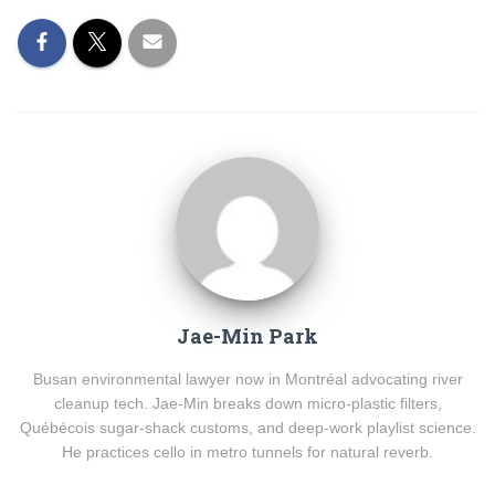
Jae-Min Park
Busan environmental lawyer now in Montréal advocating river
cleanup tech. Jae-Min breaks down micro-plastic filters,
Québécois sugar-shack customs, and deep-work playlist science.
He practices cello in metro tunnels for natural reverb.