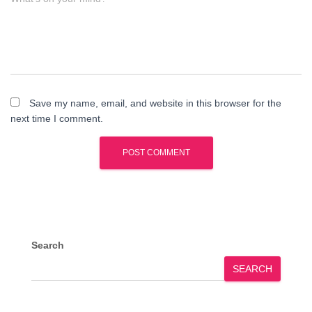
Save my name, email, and website in this browser for the
next time I comment.
Search
SEARCH