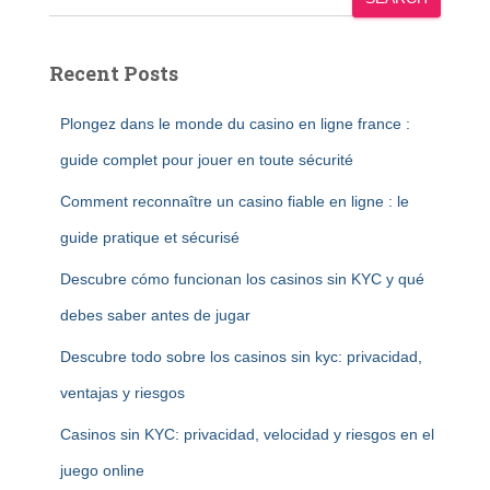
Recent Posts
Plongez dans le monde du casino en ligne france :
guide complet pour jouer en toute sécurité
Comment reconnaître un casino fiable en ligne : le
guide pratique et sécurisé
Descubre cómo funcionan los casinos sin KYC y qué
debes saber antes de jugar
Descubre todo sobre los casinos sin kyc: privacidad,
ventajas y riesgos
Casinos sin KYC: privacidad, velocidad y riesgos en el
juego online