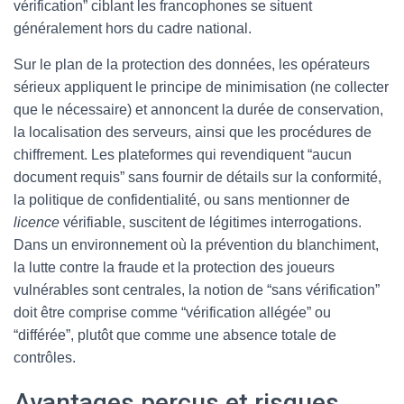
vérification” ciblant les francophones se situent
généralement hors du cadre national.
Sur le plan de la protection des données, les opérateurs
sérieux appliquent le principe de minimisation (ne collecter
que le nécessaire) et annoncent la durée de conservation,
la localisation des serveurs, ainsi que les procédures de
chiffrement. Les plateformes qui revendiquent “aucun
document requis” sans fournir de détails sur la conformité,
la politique de confidentialité, ou sans mentionner de
licence
vérifiable, suscitent de légitimes interrogations.
Dans un environnement où la prévention du blanchiment,
la lutte contre la fraude et la protection des joueurs
vulnérables sont centrales, la notion de “sans vérification”
doit être comprise comme “vérification allégée” ou
“différée”, plutôt que comme une absence totale de
contrôles.
Avantages perçus et risques