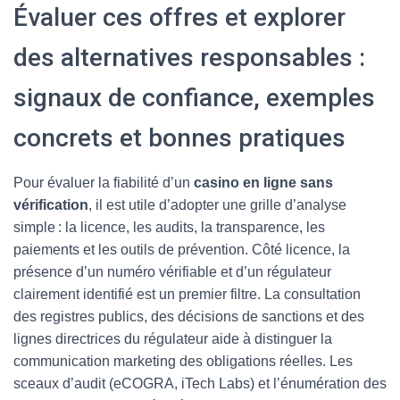
Évaluer ces offres et explorer
des alternatives responsables :
signaux de confiance, exemples
concrets et bonnes pratiques
Pour évaluer la fiabilité d’un
casino en ligne sans
vérification
, il est utile d’adopter une grille d’analyse
simple : la licence, les audits, la transparence, les
paiements et les outils de prévention. Côté licence, la
présence d’un numéro vérifiable et d’un régulateur
clairement identifié est un premier filtre. La consultation
des registres publics, des décisions de sanctions et des
lignes directrices du régulateur aide à distinguer la
communication marketing des obligations réelles. Les
sceaux d’audit (eCOGRA, iTech Labs) et l’énumération des