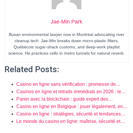
Jae-Min Park
Busan environmental lawyer now in Montréal advocating river
cleanup tech. Jae-Min breaks down micro-plastic filters,
Québécois sugar-shack customs, and deep-work playlist
science. He practices cello in metro tunnels for natural reverb.
Related Posts:
Casino en ligne sans vérification : promesse de…
Casinos en ligne et retraits immédiats en 2026 : le…
Parier avec la blockchain : guide expert des…
Casino en ligne en Belgique : jouer légalement, en…
Casino en ligne : stratégies, sécurité et tendances…
Le monde du casino en ligne: maîtrise, sécurité et…