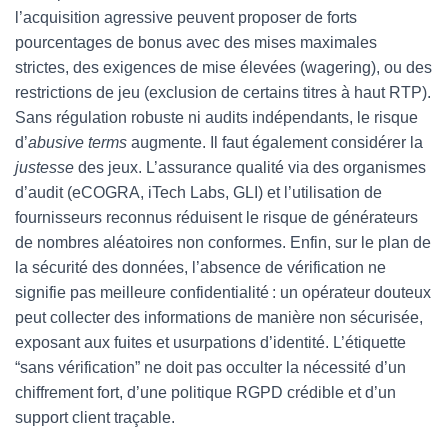
l’acquisition agressive peuvent proposer de forts
pourcentages de bonus avec des mises maximales
strictes, des exigences de mise élevées (wagering), ou des
restrictions de jeu (exclusion de certains titres à haut RTP).
Sans régulation robuste ni audits indépendants, le risque
d’
abusive terms
augmente. Il faut également considérer la
justesse
des jeux. L’assurance qualité via des organismes
d’audit (eCOGRA, iTech Labs, GLI) et l’utilisation de
fournisseurs reconnus réduisent le risque de générateurs
de nombres aléatoires non conformes. Enfin, sur le plan de
la sécurité des données, l’absence de vérification ne
signifie pas meilleure confidentialité : un opérateur douteux
peut collecter des informations de manière non sécurisée,
exposant aux fuites et usurpations d’identité. L’étiquette
“sans vérification” ne doit pas occulter la nécessité d’un
chiffrement fort, d’une politique RGPD crédible et d’un
support client traçable.