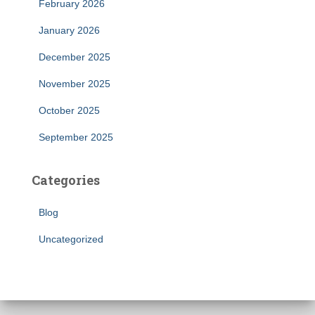
February 2026
January 2026
December 2025
November 2025
October 2025
September 2025
Categories
Blog
Uncategorized