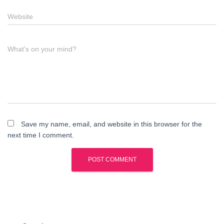
Website
What's on your mind?
Save my name, email, and website in this browser for the
next time I comment.