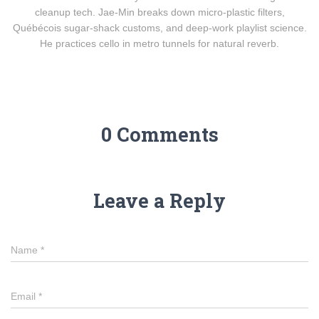
cleanup tech. Jae-Min breaks down micro-plastic filters,
Québécois sugar-shack customs, and deep-work playlist science.
He practices cello in metro tunnels for natural reverb.
0 Comments
Leave a Reply
Name
*
Email
*