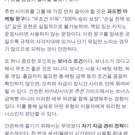
추천 사이트를 고를 때 가장 먼저 걸러야 할 것은
과도한 마
케팅 문구
다. “무조건 이득”, “100% 승리 보장”, “손실 전액 보
상” 같은 표현은 실질적으로 불가능하며, 책임 있는 카지노
운영사라면 사용하지 않는 문장이다. 이런 문구를 앞세운 곳
일수록 규제의 사각지대에 있거나 단기 유입만 노리는 경우
가 많으므로 피하는 것이 안전하다.
또 하나 중요한 포인트는
보너스 조건
이다. 보너스가 크다고
해서 무조건 좋은 것은 아니다. 보너스 사용 시 배팅 제한, 허
용 게임, 출금까지 필요한 총 베팅 금액 등의 조건을 꼼꼼히
확인하지 않으면, 오히려 자금이 장시간 사이트 안에 묶여버
릴 수 있다. 건전한
바카라사이트 추천
가이드에서는 보너스
금액뿐 아니라 이러한 세부 약관을 함께 설명해주는 경향이
있다. 이를 통해 실제로 어떤 유형의 이용자에게 유리한 보
너스인지 판단할 수 있다.
안전하게 즐기기 위해서는 무엇보다
자기 자금 관리 전략
이
필수적이다. 한 번의 세션(플레이 시간)마다 사용할 최대 예