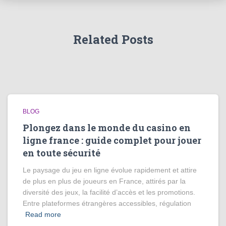
Related Posts
BLOG
Plongez dans le monde du casino en
ligne france : guide complet pour jouer
en toute sécurité
Le paysage du jeu en ligne évolue rapidement et attire
de plus en plus de joueurs en France, attirés par la
diversité des jeux, la facilité d’accès et les promotions.
Entre plateformes étrangères accessibles, régulation
Read more