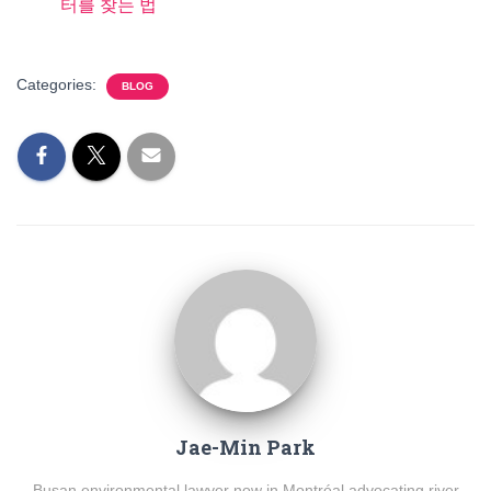
터를 찾는 법
Categories:
BLOG
Jae-Min Park
Busan environmental lawyer now in Montréal advocating river