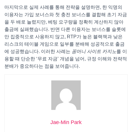
마지막으로 실제 사례를 통해 전략을 설명하면, 한 익명의
이용자는 가입 보너스와 첫 충전 보너스를 결합해 초기 자금
을 두 배로 늘렸지만, 베팅 요구량을 정확히 계산하지 않아
출금에 실패했습니다. 반면 다른 이용자는 보너스를 슬롯에
만 집중적으로 사용하지 않고, RTP가 높은 블랙잭과 낮은
리스크의 테이블 게임으로 일부를 분배해 성공적으로 출금
에 성공했습니다. 이러한 사례는
꽁머니 사이트 카지노
를 이
용할 때 단순한 ‘무료 자금’ 개념을 넘어, 규정 이해와 전략적
분배가 중요하다는 점을 보여줍니다.
Jae-Min Park