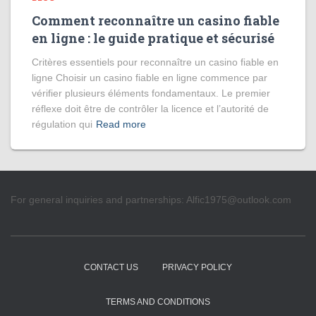
Comment reconnaître un casino fiable
en ligne : le guide pratique et sécurisé
Critères essentiels pour reconnaître un casino fiable en
ligne Choisir un casino fiable en ligne commence par
vérifier plusieurs éléments fondamentaux. Le premier
réflexe doit être de contrôler la licence et l’autorité de
régulation qui
Read more
For general inquiries and partnerships:
Alfic1975@outlook.com
CONTACT US
PRIVACY POLICY
TERMS AND CONDITIONS