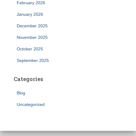
February 2026
January 2026
December 2025
November 2025
October 2025
September 2025
Categories
Blog
Uncategorized