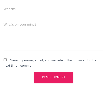
Website
What's on your mind?
Save my name, email, and website in this browser for the
next time I comment.