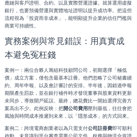
應鏈與客戶證明、合約、以及實際營運證據。就算選用虛擬
銀行，也要預備營運與實體地址證明以提升成功率。把這些
流程視為「投資而非成本」，能明顯提升企業的信任門檻與
商業可持續性。
實務案例與常見錯誤：用真實成
本避免冤枉錢
案例一：兩位合夥人籌組科技顧問公司，初期選擇「極低
價」成立方案，僅包含最基本註冊。他們忽略了公司秘書續
約、周年申報、以及會計審計的安排。半年後，因錯過申報
期限產生罰款，並在銀行補件時才發現董事與股東資料更新
未同步，導致開戶延誤。最終，總花費比一開始選擇完善方
案高出不少。此例反映：把
開公司費用
壓到最低，往往會把
風險與時間成本推遲到未來，以「隱形成本」的方式回來。
案例二：跨境電商創業者以為只需支付
公司註冊費
即可順利
啟動，未意識到平台審查需要公司文件、稅務與物流合規證