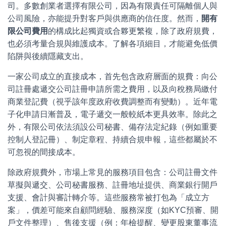
司。多數創業者選擇有限公司，因為有限責任可隔離個人與
公司風險，亦能提升對客戶與供應商的信任度。然而，
開有
限公司費用
的構成比起獨資或合夥更繁複，除了政府規費，
也必須考量合規與維護成本。了解各項細目，才能避免低價
陷阱與後續隱藏支出。
一家公司成立的直接成本，首先包含政府層面的規費：向公
司註冊處遞交公司註冊申請所需之費用，以及向稅務局繳付
商業登記費（視乎該年度政府收費調整而有變動）。近年電
子化申請日漸普及，電子遞交一般較紙本更具效率。除此之
外，有限公司依法須設公司秘書、備存法定紀錄（例如重要
控制人登記冊）、制定章程、持續合規申報，這些都屬於不
可忽視的間接成本。
除政府規費外，市場上常見的服務項目包含：公司註冊文件
草擬與遞交、公司秘書服務、註冊地址提供、商業銀行開戶
支援、會計與審計轉介等。這些服務常被打包為「成立方
案」，價差可能來自顧問經驗、服務深度（如KYC預審、開
戶文件整理）、售後支援（例：年檢提醒、變更股東董事流