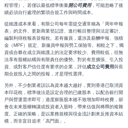
程管理）。若僅以最低標準衡量
開公司費用
，可能忽略了後
續必須自行處理的繁瑣合規工作與時間成本。
從維護成本來看，有限公司每年需提交通常稱為「周年申報
表」的文件、更新商業登記證、進行帳目整理與法定審計、
編製利得稅報表並報稅。若有僱員，還涉及薪酬申報、強積
金（MPF）規定、新僱員申報與勞工保險等。相較之下，獨
資或合夥在成立與維護上的法定要求較少、費用較低，但無
法享有股權結構與有限責任的優勢。對於有意擴張、引入投
資、或對客戶信任度有要求的企業，評估
成立公司費用
與長
期合規投入之間的投報，才是理性選擇。
另外，不少創業者誤以為資本越大越好，實則香港已取消資
本印花稅，標準做法是設定合理的已繳股本，以配合銀行開
戶與營運需求即可；過度膨脹股本雖不致增加即時稅費，卻
會在未來股權轉讓或投資者入股時，帶來估值與稀釋的複雜
度。正確的策略，是以業務規模與現金流計劃來反推資本結
構，而非盲目追求「高門面」。