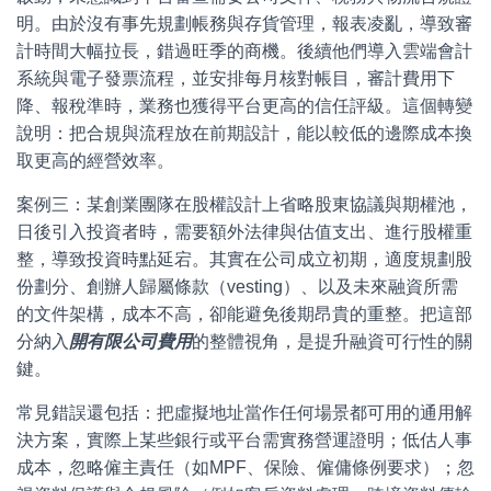
明。由於沒有事先規劃帳務與存貨管理，報表凌亂，導致審
計時間大幅拉長，錯過旺季的商機。後續他們導入雲端會計
系統與電子發票流程，並安排每月核對帳目，審計費用下
降、報稅準時，業務也獲得平台更高的信任評級。這個轉變
說明：把合規與流程放在前期設計，能以較低的邊際成本換
取更高的經營效率。
案例三：某創業團隊在股權設計上省略股東協議與期權池，
日後引入投資者時，需要額外法律與估值支出、進行股權重
整，導致投資時點延宕。其實在公司成立初期，適度規劃股
份劃分、創辦人歸屬條款（vesting）、以及未來融資所需
的文件架構，成本不高，卻能避免後期昂貴的重整。把這部
分納入
開有限公司費用
的整體視角，是提升融資可行性的關
鍵。
常見錯誤還包括：把虛擬地址當作任何場景都可用的通用解
決方案，實際上某些銀行或平台需實務營運證明；低估人事
成本，忽略僱主責任（如MPF、保險、僱傭條例要求）；忽