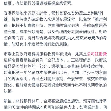
信度，有助銀行與投資者審視企業質素。
香港採屬地來源原則課稅，營利是否在香港產生是判斷關
鍵。規劃時應先確認收入來源與交易流程，以免對「離岸利
得」抱持不切實際期待。更實用的節稅做法，是確保費用憑
證完備、成本分類清楚、以及合理的分紅與薪酬設計。對於
初創者而言，將日常合規與稅務規劃納入
成立公司費用
的考
量，能避免未來追補稅與罰款的風險。
市場上對政府規費與服務收費常有混淆，尤其是
公司註冊費
這類名目容易被誤解為「全部成本」。正確理解是：政府規
費只是整體預算的一部分，還要加上專業服務與後續維護。
建議把第一年的總成本預先編列出來，再加上至少三到六個
月的現金緩衝，既可應對開戶排期、合規審查、或突發市場
變化，也能避免營運初期因資金吃緊而作出不利長期發展的
決策。
最後，關於銀行開戶，合規審查趨嚴是趨勢。預算應包括準
備KYC文件的時間成本與可能的補件支出，如商業計劃、供