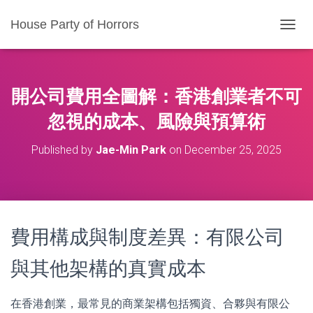
House Party of Horrors
T
O
G
G
L
開公司費用全圖解：香港創業者不可
E
N
忽視的成本、風險與預算術
A
V
Published by
Jae-Min Park
on
December 25, 2025
I
G
A
T
I
O
費用構成與制度差異：有限公司
N
與其他架構的真實成本
在香港創業，最常見的商業架構包括獨資、合夥與有限公