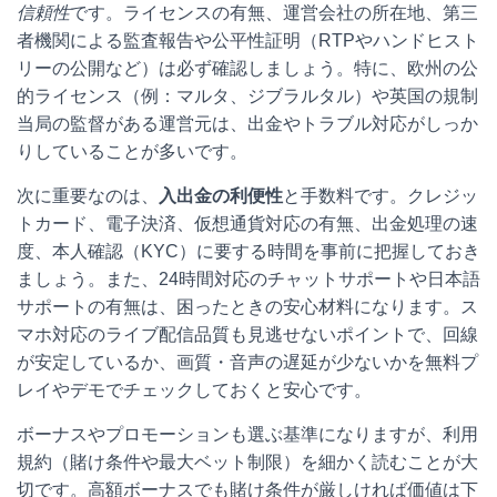
信頼性
です。ライセンスの有無、運営会社の所在地、第三
者機関による監査報告や公平性証明（RTPやハンドヒスト
リーの公開など）は必ず確認しましょう。特に、欧州の公
的ライセンス（例：マルタ、ジブラルタル）や英国の規制
当局の監督がある運営元は、出金やトラブル対応がしっか
りしていることが多いです。
次に重要なのは、
入出金の利便性
と手数料です。クレジッ
トカード、電子決済、仮想通貨対応の有無、出金処理の速
度、本人確認（KYC）に要する時間を事前に把握しておき
ましょう。また、24時間対応のチャットサポートや日本語
サポートの有無は、困ったときの安心材料になります。ス
マホ対応のライブ配信品質も見逃せないポイントで、回線
が安定しているか、画質・音声の遅延が少ないかを無料プ
レイやデモでチェックしておくと安心です。
ボーナスやプロモーションも選ぶ基準になりますが、利用
規約（賭け条件や最大ベット制限）を細かく読むことが大
切です。高額ボーナスでも賭け条件が厳しければ価値は下