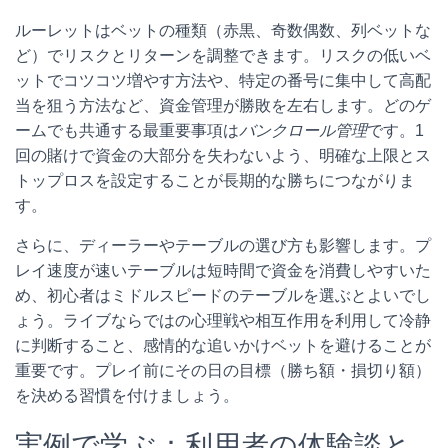
ルーレットはベットの種類（赤黒、奇数偶数、列ベットな
ど）でリスクとリターンを調整できます。リスクの低いベ
ットでコツコツ増やす方法や、特定の番号に集中して高配
当を狙う方法など、資金管理が勝敗を左右します。どのゲ
ームでも共通する最重要事項は
バンクロール管理
です。1
回の賭けで資金の大部分を失わないよう、明確な上限とス
トップロスを設定することが長期的な勝ちにつながりま
す。
さらに、ディーラーやテーブルの選び方も影響します。プ
レイ速度が速いテーブルは短時間で資金を消費しやすいた
め、初心者はミドルスピードのテーブルを選ぶとよいでし
ょう。ライブならではの心理戦や相互作用を利用して冷静
に判断すること、感情的な追いかけベットを避けることが
重要です。プレイ前にその日の目標（勝ち額・損切り額）
を決める習慣を付けましょう。
実例で学ぶ：利用者の体験談と