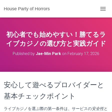
House Party of Horrors
T
O
G
G
L
初心者でも始めやすい！勝てるラ
E
N
イブカジノの選び方と実践ガイド
A
V
Published by
Jae-Min Park
on
February 17, 2026
I
G
A
T
I
O
安心して遊べるプロバイダーと
N
基本チェックポイント
ライブカジノを選ぶ際の第一条件は、サービスの
安全性
と