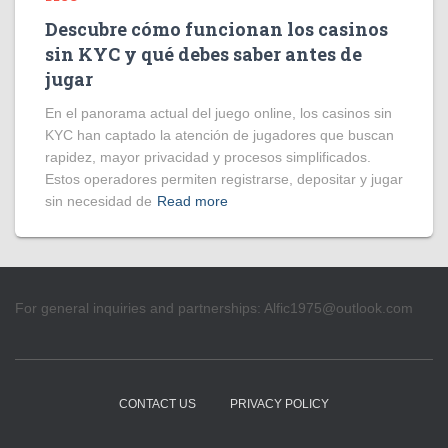
Descubre cómo funcionan los casinos
sin KYC y qué debes saber antes de
jugar
En el panorama actual del juego online, los casinos sin
KYC han captado la atención de jugadores que buscan
rapidez, mayor privacidad y procesos simplificados.
Estos operadores permiten registrarse, depositar y jugar
sin necesidad de
Read more
For general inquiries and partnerships:
Alfic1975@outlook.com
CONTACT US
PRIVACY POLICY