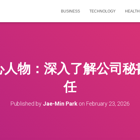
BUSINESS
TECHNOLOGY
HEALTH
心人物：深入了解公司秘
任
Published by
Jae-Min Park
on
February 23, 2026