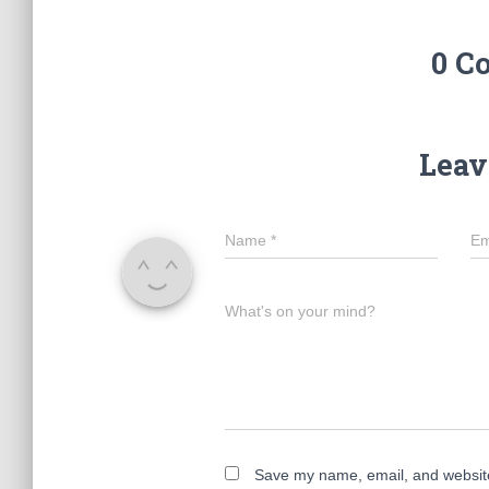
0 C
Leav
Name
*
Em
What's on your mind?
Save my name, email, and website 