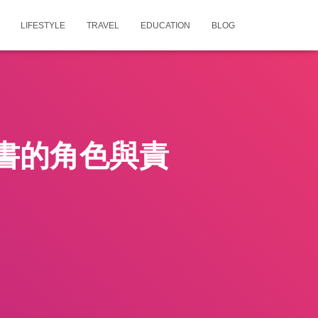
LIFESTYLE
TRAVEL
EDUCATION
BLOG
書的角色與責