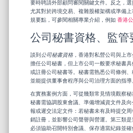
要時聘請外部顧問審閱關鍵文件。反之，選
尤其對於跨境交易、複雜股權架構或準備上
規要點，可參閱相關專業介紹，例如
香港
公司秘書資格、監管
談到
公司秘書資格
，香港對私營公司與上市
擔任公司秘書，但上市公司一般要求秘書具
或註冊公司秘書等。秘書需熟悉公司條例、
並能提供董事會程序與公司治理方面的指導
在實務案例方面，可從幾類常見情境觀察秘
秘書需協調股東會議、準備增減資文件及向
報或遲交法定文件：若秘書未有及時提交周
銷註冊，並影響公司聲譽與營運。第三類是
必須協助召開特別會議、保存適當紀錄並確