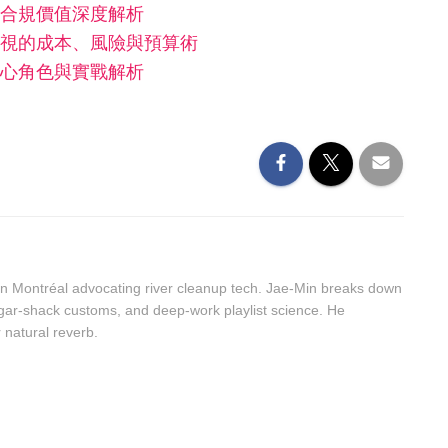
合規價值深度解析
視的成本、風險與預算術
心角色與實戰解析
n Montréal advocating river cleanup tech. Jae-Min breaks down
sugar-shack customs, and deep-work playlist science. He
r natural reverb.