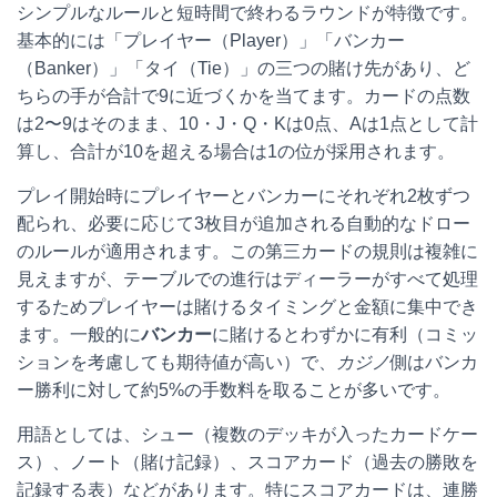
シンプルなルールと短時間で終わるラウンドが特徴です。
基本的には「プレイヤー（Player）」「バンカー
（Banker）」「タイ（Tie）」の三つの賭け先があり、ど
ちらの手が合計で9に近づくかを当てます。カードの点数
は2〜9はそのまま、10・J・Q・Kは0点、Aは1点として計
算し、合計が10を超える場合は1の位が採用されます。
プレイ開始時にプレイヤーとバンカーにそれぞれ2枚ずつ
配られ、必要に応じて3枚目が追加される自動的なドロー
のルールが適用されます。この第三カードの規則は複雑に
見えますが、テーブルでの進行はディーラーがすべて処理
するためプレイヤーは賭けるタイミングと金額に集中でき
ます。一般的に
バンカー
に賭けるとわずかに有利（コミッ
ションを考慮しても期待値が高い）で、
カジノ
側はバンカ
ー勝利に対して約5%の手数料を取ることが多いです。
用語としては、シュー（複数のデッキが入ったカードケー
ス）、ノート（賭け記録）、スコアカード（過去の勝敗を
記録する表）などがあります。特にスコアカードは、連勝