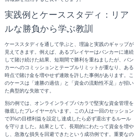
実践例とケーススタディ：リア
ルな勝負から学ぶ教訓
ケーススタディを通して学ぶと、理論と実践のギャップが
見えてきます。例えば、あるプレイヤーはバンカーに連続
して賭け続けた結果、短期間で勝利を重ねましたが、バン
カーへのコミッションとテーブルリミットが重なり、ある
時点で賭け金を増やせず連敗を許した事例があります。こ
のケースは「連勝の過信」と「資金の流動性不足」が招い
た典型的な失敗です。
別の例では、オンラインライブバカラで堅実な資金管理を
徹底したプレイヤーがいます。この人は一回のセッション
で3%の目標利益を設定し達成したら必ず退出するルール
を守りました。結果として、長期的にわたって資金を増や
し、急激な損失を回避できたという成功例です。重要なの