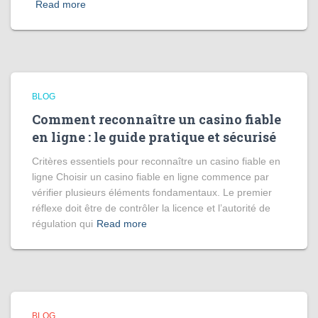
Read more
BLOG
Comment reconnaître un casino fiable
en ligne : le guide pratique et sécurisé
Critères essentiels pour reconnaître un casino fiable en
ligne Choisir un casino fiable en ligne commence par
vérifier plusieurs éléments fondamentaux. Le premier
réflexe doit être de contrôler la licence et l’autorité de
régulation qui
Read more
BLOG