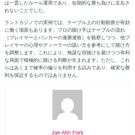
は一貫したルール運用であり、短期的な勝ち負けに左右さ
れないことでした。
ランドカジノでの実例では、テーブル上の行動観察が有効
に働く場面もあります。プロの賭け手はテーブルの流れ
（プレイヤーとバンカーの連勝連敗）を観察しつつ、他プ
レイヤーの心理やディーラーの扱い方を参考にして賭け方
を調整します。これにより、無謀な倍賭けを避けつつ有利
な局面で積極的に賭ける判断が生まれます。ただし、これ
らはあくまで確率の偏りを利用する試みであり、確実な勝
利を保証するものではありません。
Jae-Min Park