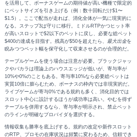
を活用して、ボーナスゲームの期待値が高い機種で限定的
にベットサイズを引き上げる（例：数十回転だけ$1〜
$1.5）。ここで配当が走れば、消化全体が一気に現実的に
なる。ステップ3は守りに移行。ミドルRTPかつヒット率
が高いスロットで$2以下のベットに戻し、必要な総ベット
$400の達成を目指す。残高が$50を超えたら、
最大出金
を
睨みつつベット幅を保守化して収束させるのが合理的だ。
テーブルゲームを使う場合は注意が必要。ブラックジャッ
クやバカラは理論上のハウスエッジが低いが、寄与率が
10%や0%のこともある。寄与率10%なら必要総ベットは
実質10倍に膨らむため、ボーナスの枠内では非現実的だ。
ライブゲームが寄与0%である規約も多く、消化目的では
スロット中心に設計するほうが成功率は高い。やむを得ず
テーブルを併用するなら、寄与率が明示され、禁止ベット
のラインが明確なプロバイダを選択する。
情報収集も勝率を底上げする。規約の改定や新作スロット
のRTP、プロモの在庫状況は頻繁に変わるため、信頼でき