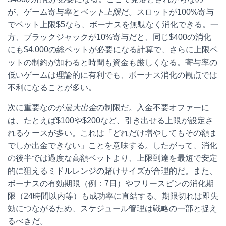
が、ゲーム寄与率と
ベット上限
だ。スロットが100%寄与
でベット上限$5なら、ボーナスを無駄なく消化できる。一
方、ブラックジャックが10%寄与だと、同じ$400の消化
にも$4,000の総ベットが必要になる計算で、さらに上限ベ
ットの制約が加わると時間も資金も厳しくなる。寄与率の
低いゲームは理論的に有利でも、ボーナス消化の観点では
不利になることが多い。
次に重要なのが
最大出金
の制限だ。入金不要オファーに
は、たとえば$100や$200など、引き出せる上限が設定さ
れるケースが多い。これは「どれだけ増やしてもその額ま
でしか出金できない」ことを意味する。したがって、消化
の後半では過度な高額ベットより、上限到達を最短で安定
的に狙えるミドルレンジの賭けサイズが合理的だ。また、
ボーナスの有効期限（例：7日）やフリースピンの消化期
限（24時間以内等）も成功率に直結する。期限切れは即失
効につながるため、スケジュール管理は戦略の一部と捉え
るべきだ。