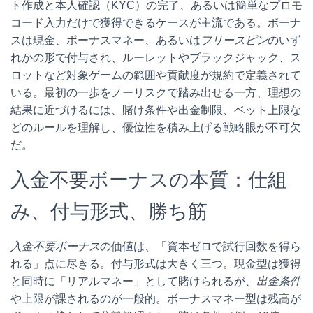
ト作成と本人確認（KYC）の完了、あるいは簡単なプロモ
コード入力だけで獲得できるケースが主流である。ボーナ
スは現金、ボーナスマネー、あるいは
フリースピン
のいず
れかの形で付与され、ルーレットやブラックジャック、ス
ロットなど対象ゲームの範囲や貢献度が規約で定義されて
いる。最初の一歩をノーリスクで踏み出せる一方、理想の
結果に近づけるには、賭け条件や出金制限、ベット上限な
どのルールを理解し、優位性を積み上げる戦略眼が不可欠
だ。
入金不要ボーナスの本質：仕組
み、付与形式、勝ち筋
入金不要ボーナス
の価値は、「資本ゼロで試行回数を得ら
れる」点に尽きる。付与形式は大きく三つ。現金型は獲得
と同時に「リアルマネー」として賭けられるが、
出金条件
や上限が課されるのが一般的。ボーナスマネー型は残高が