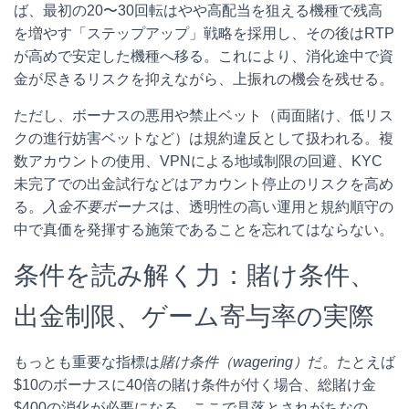
ば、最初の20〜30回転はやや高配当を狙える機種で残高
を増やす「ステップアップ」戦略を採用し、その後はRTP
が高めで安定した機種へ移る。これにより、消化途中で資
金が尽きるリスクを抑えながら、上振れの機会を残せる。
ただし、ボーナスの悪用や禁止ベット（両面賭け、低リス
クの進行妨害ベットなど）は規約違反として扱われる。複
数アカウントの使用、VPNによる地域制限の回避、KYC
未完了での出金試行などはアカウント停止のリスクを高め
る。
入金不要ボーナス
は、透明性の高い運用と規約順守の
中で真価を発揮する施策であることを忘れてはならない。
条件を読み解く力：賭け条件、
出金制限、ゲーム寄与率の実際
もっとも重要な指標は
賭け条件（wagering）
だ。たとえば
$10のボーナスに40倍の賭け条件が付く場合、総賭け金
$400の消化が必要になる。ここで見落とされがちなの