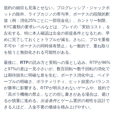
規約の細目も見落とせない。プログレッシブ・ジャックポ
ットの除外、ライブカジノの寄与率、ボーナスの段階的釈
放（例：消化25%ごとに一部現金化）、カントリー制限、
KYC書類の要求レベルなどは、プレイの「実効コスト」を
左右する。特に本人確認は出金の前提条件となるため、早
めに完了しておくとトラブルが減る。さらに、プロモ重複
不可や「ボーナスの同時保有禁止」も一般的で、重ね取り
を狙うと無効化される可能性がある。
最後に、
RTP
の読み方と実戦への落とし込み。RTPが96%
と97%の差は一見小さいが、数百回転〜数千回転の消化で
は期待損失に明確な差を生む。ボーナス消化中は、ペイテ
ーブルの明確さ、ボラティリティ、ヒット頻度のバランス
が勝率に影響する。RTPが明示されないゲームや、規約で
「高ボラ機種の禁止」などの但し書きがある場合は、避け
るか慎重に進める。
出金条件
とゲーム選択の相性を設計で
きる人ほど、入金不要の価値を積み上げやすい。