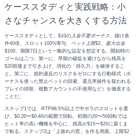
ケーススタディと実践戦略：小
さなチャンスを大きくする方法
ケーススタディとして、$10の
入金不要ボーナス
、賭け条
件40倍、スロット100%寄与、
ベット上限
$2、
最大出金
$100、期限7日という一般的な設定を想定する。開始時の
ゴールは二つ。第一に、早期の破綻を避けながら残高を
$20前後まで引き上げ、消化の「持久力」を確保するこ
と。第二に、規約違反のリスクをゼロにする行動様式（ボ
ーナスを使った禁止ベットの回避、還元率操作を疑われる
プレイの排除、複数アカウントの不使用など）を徹底する
ことだ。
ステップ1では、RTP96.5%以上で中ボラのスロットを選
び、$0.20〜$0.40の範囲で回転。初期の20〜50回転では
ヒット率の高い機種を中心に、残高が$15〜$20に届くま
で粘る。ステップ2は「上振れの窓」を作る局面。上限$2