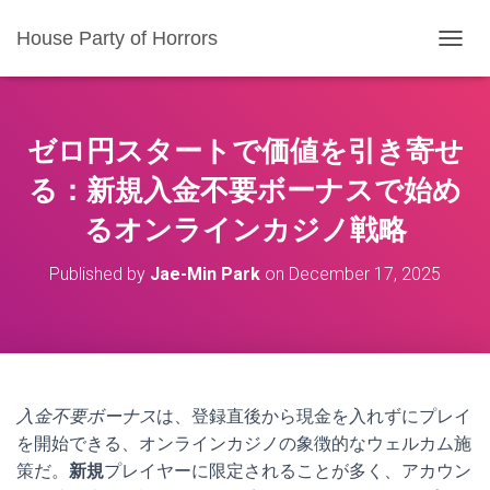
House Party of Horrors
T
O
G
G
L
ゼロ円スタートで価値を引き寄せ
E
N
る：新規入金不要ボーナスで始め
A
るオンラインカジノ戦略
V
I
G
Published by
Jae-Min Park
on
December 17, 2025
A
T
I
O
N
入金不要ボーナス
は、登録直後から現金を入れずにプレイ
を開始できる、オンラインカジノの象徴的なウェルカム施
策だ。
新規
プレイヤーに限定されることが多く、アカウン