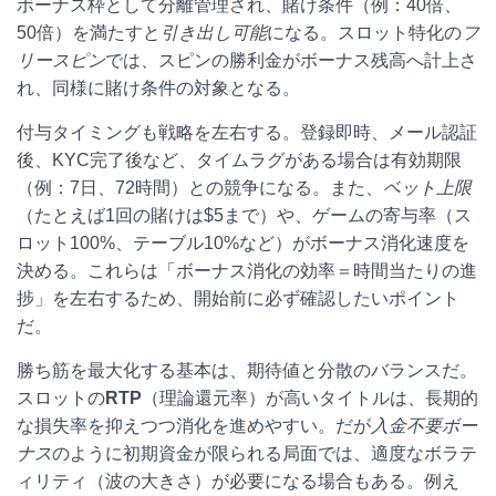
ボーナス枠として分離管理され、賭け条件（例：40倍、
50倍）を満たすと
引き出し可能
になる。スロット特化の
フ
リースピン
では、スピンの勝利金がボーナス残高へ計上さ
れ、同様に賭け条件の対象となる。
付与タイミングも戦略を左右する。登録即時、メール認証
後、KYC完了後など、タイムラグがある場合は有効期限
（例：7日、72時間）との競争になる。また、
ベット上限
（たとえば1回の賭けは$5まで）や、ゲームの寄与率（ス
ロット100%、テーブル10%など）がボーナス消化速度を
決める。これらは「ボーナス消化の効率＝時間当たりの進
捗」を左右するため、開始前に必ず確認したいポイント
だ。
勝ち筋を最大化する基本は、期待値と分散のバランスだ。
スロットの
RTP
（理論還元率）が高いタイトルは、長期的
な損失率を抑えつつ消化を進めやすい。だが
入金不要ボー
ナス
のように初期資金が限られる局面では、適度なボラテ
ィリティ（波の大きさ）が必要になる場合もある。例え