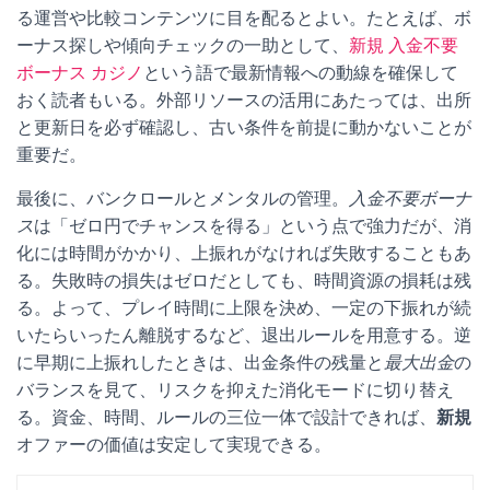
る運営や比較コンテンツに目を配るとよい。たとえば、ボ
ーナス探しや傾向チェックの一助として、
新規 入金不要
ボーナス カジノ
という語で最新情報への動線を確保して
おく読者もいる。外部リソースの活用にあたっては、出所
と更新日を必ず確認し、古い条件を前提に動かないことが
重要だ。
最後に、バンクロールとメンタルの管理。
入金不要ボーナ
ス
は「ゼロ円でチャンスを得る」という点で強力だが、消
化には時間がかかり、上振れがなければ失敗することもあ
る。失敗時の損失はゼロだとしても、時間資源の損耗は残
る。よって、プレイ時間に上限を決め、一定の下振れが続
いたらいったん離脱するなど、退出ルールを用意する。逆
に早期に上振れしたときは、出金条件の残量と
最大出金
の
バランスを見て、リスクを抑えた消化モードに切り替え
る。資金、時間、ルールの三位一体で設計できれば、
新規
オファーの価値は安定して実現できる。