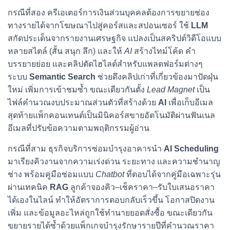
กรณีที่สอง ครีเอเตอร์การเงินส่วนบุคคลต้องการขยายช่อง
ทางรายได้จากโฆษณาไปสู่คอร์สและสปอนเซอร์ ใช้
LLM
สกัดประเด็นจากรายงานเศรษฐกิจ แปลงเป็นสคริปต์วิดีโอแบบ
หลายสไตล์ (สั้น สนุก ลึก) และให้
AI
สร้างไทม์โค้ด คำ
บรรยายย่อย และคลิปตัดไฮไลต์สำหรับแพลตฟอร์มต่างๆ
ระบบ
Semantic Search
ช่วยดึงคลิปเก่าที่เกี่ยวข้องมาปัดฝุ่น
ใหม่ เพิ่มการเข้าชมซ้ำ ขณะเดียวกันตั้ง
Lead Magnet
เป็น
ไฟล์คำนวณงบประมาณส่วนตัวที่สร้างด้วย
AI
เพื่อเก็บอีเมล
สุดท้ายแพ็กคอนเทนต์เป็นมินิคอร์สขายอัตโนมัติผ่านฟันเนล
อีเมลที่ปรับข้อความตามพฤติกรรมผู้อ่าน
กรณีที่สาม ธุรกิจบริการซ่อมบำรุงอาคารนำ
AI Scheduling
มาเรียงคิวงานจากความเร่งด่วน ระยะทาง และความชำนาญ
ช่าง พร้อมคู่มือซ่อมแบบ
Chatbot
ที่ตอบได้จากคู่มือเฉพาะรุ่น
ผ่านเทคนิค
RAG
ลูกค้าจองคิว–เช็คราคา–รับใบเสนอราคา
ได้เองในไลน์ ทำให้อัตราการตอบกลับเร็วขึ้น โอกาสปิดงาน
เพิ่ม และข้อมูลอะไหล่ถูกใช้ทำนายยอดสั่งซื้อ ขณะเดียวกัน
ขยายรายได้ซ้ำด้วยแพ็กเกจบำรุงรักษารายปีที่คำนวณราคา