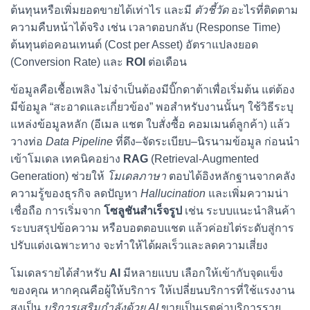
ต้นทุนหรือเพิ่มยอดขายได้เท่าไร และมี
ตัวชี้วัด
อะไรที่ติดตาม
ความคืบหน้าได้จริง เช่น เวลาตอบกลับ (Response Time)
ต้นทุนต่อคอนเทนต์ (Cost per Asset) อัตราแปลงยอด
(Conversion Rate) และ
ROI
ต่อเดือน
ข้อมูลคือเชื้อเพลิง ไม่จำเป็นต้องมีบิ๊กดาต้าเพื่อเริ่มต้น แต่ต้อง
มีข้อมูล “สะอาดและเกี่ยวข้อง” พอสำหรับงานนั้นๆ ใช้วิธีระบุ
แหล่งข้อมูลหลัก (อีเมล แชต ใบสั่งซื้อ คอมเมนต์ลูกค้า) แล้ว
วางท่อ
Data Pipeline
ที่ดึง–จัดระเบียบ–นิรนามข้อมูล ก่อนนำ
เข้าโมเดล เทคนิคอย่าง
RAG
(Retrieval-Augmented
Generation) ช่วยให้
โมเดลภาษา
ตอบได้อิงหลักฐานจากคลัง
ความรู้ของธุรกิจ ลดปัญหา
Hallucination
และเพิ่มความน่า
เชื่อถือ การเริ่มจาก
โซลูชันสำเร็จรูป
เช่น ระบบแนะนำสินค้า
ระบบสรุปข้อความ หรือบอตตอบแชต แล้วค่อยไต่ระดับสู่การ
ปรับแต่งเฉพาะทาง จะทำให้ได้ผลเร็วและลดความเสี่ยง
โมเดลรายได้สำหรับ
AI
มีหลายแบบ เลือกให้เข้ากับจุดแข็ง
ของคุณ หากคุณคือผู้ให้บริการ ให้เปลี่ยนบริการที่ใช้แรงงาน
สูงเป็น
บริการเสริมกำลังด้วย AI
ขายเป็นเรตค่าบริการราย