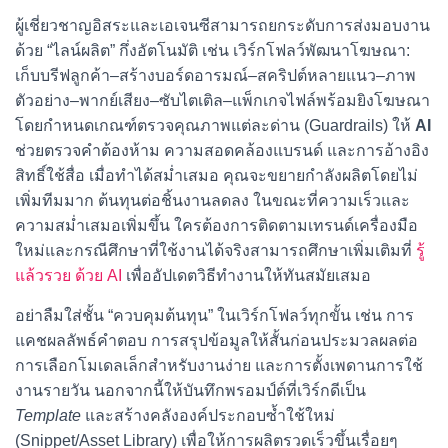
ผู้เชี่ยวชาญอิสระและเอเจนซีสามารถยกระดับการส่งมอบงาน
ด้วย “ไลน์ผลิต” กึ่งอัตโนมัติ เช่น เวิร์กโฟลว์พัฒนาโฆษณา:
เก็บบรีฟลูกค้า–สร้างบอร์ดอารมณ์–สคริปต์หลายแนว–ภาพ
ตัวอย่าง–พากย์เสียง–ซับไตเติล–แพ็กเกจไฟล์พร้อมยิงโฆษณา
โดยกำหนดเกณฑ์ตรวจคุณภาพแต่ละด่าน (Guardrails) ให้
AI
ช่วยตรวจคำต้องห้าม ความสอดคล้องแบรนด์ และการอ้างอิง
สิทธิ์ใช้สื่อ เมื่อทำได้สม่ำเสมอ คุณจะขยายกำลังผลิตโดยไม่
เพิ่มทีมมาก ต้นทุนต่อชิ้นงานลดลง ในขณะที่ความเร็วและ
ความสม่ำเสมอเพิ่มขึ้น ใครต้องการติดตามเทรนด์เครื่องมือ
ใหม่และกรณีศึกษาที่ใช้งานได้จริงสามารถศึกษาเพิ่มเติมที่
รู้
แล้วรวย ด้วย AI
เพื่ออัปเดตวิธีทำงานให้ทันสมัยเสมอ
อย่าลืมใส่ชั้น “ควบคุมต้นทุน” ในเวิร์กโฟลว์ทุกขั้น เช่น การ
แคชผลลัพธ์คำตอบ การสรุปข้อมูลให้สั้นก่อนประมวลผลต่อ
การเลือกโมเดลเล็กสำหรับงานง่าย และการตั้งเพดานการใช้
งานรายวัน นอกจากนี้ให้บันทึกพรอมป์ต์ที่เวิร์กดีเป็น
Template
และสร้างคลังองค์ประกอบซ้ำใช้ใหม่
(Snippet/Asset Library) เพื่อให้การผลิตรวดเร็วขึ้นเรื่อยๆ