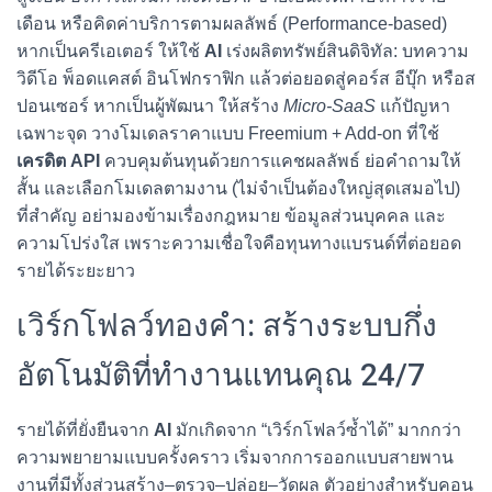
เดือน หรือคิดค่าบริการตามผลลัพธ์ (Performance-based)
หากเป็นครีเอเตอร์ ให้ใช้
AI
เร่งผลิตทรัพย์สินดิจิทัล: บทความ
วิดีโอ พ็อดแคสต์ อินโฟกราฟิก แล้วต่อยอดสู่คอร์ส อีบุ๊ก หรือส
ปอนเซอร์ หากเป็นผู้พัฒนา ให้สร้าง
Micro-SaaS
แก้ปัญหา
เฉพาะจุด วางโมเดลราคาแบบ Freemium + Add-on ที่ใช้
เครดิต API
ควบคุมต้นทุนด้วยการแคชผลลัพธ์ ย่อคำถามให้
สั้น และเลือกโมเดลตามงาน (ไม่จำเป็นต้องใหญ่สุดเสมอไป)
ที่สำคัญ อย่ามองข้ามเรื่องกฎหมาย ข้อมูลส่วนบุคคล และ
ความโปร่งใส เพราะความเชื่อใจคือทุนทางแบรนด์ที่ต่อยอด
รายได้ระยะยาว
เวิร์กโฟลว์ทองคำ: สร้างระบบกึ่ง
อัตโนมัติที่ทำงานแทนคุณ 24/7
รายได้ที่ยั่งยืนจาก
AI
มักเกิดจาก “เวิร์กโฟลว์ซ้ำได้” มากกว่า
ความพยายามแบบครั้งคราว เริ่มจากการออกแบบสายพาน
งานที่มีทั้งส่วนสร้าง–ตรวจ–ปล่อย–วัดผล ตัวอย่างสำหรับคอน