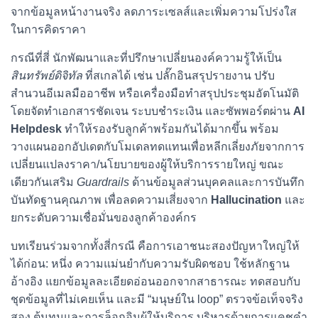
จากข้อมูลหน้างานจริง ลดภาระเซลส์และเพิ่มความโปร่งใส
ในการคิดราคา
กรณีที่สี่ นักพัฒนาและที่ปรึกษาเปลี่ยนองค์ความรู้ให้เป็น
สินทรัพย์ดิจิทัล
ที่สเกลได้ เช่น ปลั๊กอินสรุปรายงาน ปรับ
สำนวนอีเมลมืออาชีพ หรือเครื่องมือทำสรุปประชุมอัตโนมัติ
โดยจัดทำเอกสารชัดเจน ระบบชำระเงิน และซัพพอร์ตผ่าน
AI
Helpdesk
ทำให้รองรับลูกค้าพร้อมกันได้มากขึ้น พร้อม
วางแผนออกอัปเดตกับโมเดลทดแทนเพื่อหลีกเลี่ยงภัยจากการ
เปลี่ยนแปลงราคา/นโยบายของผู้ให้บริการรายใหญ่ ขณะ
เดียวกันเสริม
Guardrails
ด้านข้อมูลส่วนบุคคลและการบันทึก
บันทัดฐานคุณภาพ เพื่อลดความเสี่ยงจาก
Hallucination
และ
ยกระดับความเชื่อมั่นของลูกค้าองค์กร
บทเรียนร่วมจากทั้งสี่กรณี คือการเอาชนะสองปัญหาใหญ่ให้
ได้ก่อน: หนึ่ง ความแม่นยำกับความรับผิดชอบ ใช้หลักฐาน
อ้างอิง แยกข้อมูลละเอียดอ่อนออกจากสาธารณะ ทดสอบกับ
ชุดข้อมูลที่ไม่เคยเห็น และมี “มนุษย์ใน loop” ตรวจข้อเท็จจริง
สอง ต้นทุนและการล็อกอินผู้ให้บริการ บริหารด้วยการแคชคำ