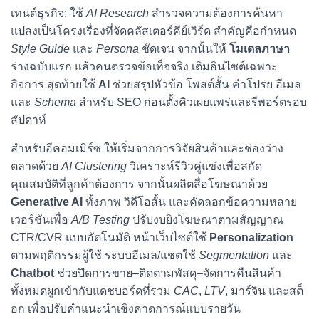
เทนต์ธุรกิจ: ใช้
AI Research
สำรวจความต้องการค้นหา
แปลงเป็นโครงเรื่องที่จัดคลัสเตอร์คีย์เวิร์ด สำคัญคือกำหนด
Style Guide
และ
Persona
ชัดเจน จากนั้นให้
โมเดลภาษา
ร่างฉบับแรก แล้วคนตรวจข้อเท็จจริง เติมอินไซต์เฉพาะ
กิจการ สุดท้ายใช้
AI
ช่วยสรุปหัวข้อ โพสต์สั้น คำโปรย อีเมล
และ
Schema
สำหรับ SEO ก่อนตั้งคิวเผยแพร่และรีพอร์ตรอบ
สัปดาห์
สำหรับอีคอมเมิร์ซ ให้เริ่มจากการวิจัยสินค้าและช่องว่าง
ตลาดด้วย
AI Clustering
วิเคราะห์รีวิวคู่แข่งเพื่อสกัด
คุณสมบัติที่ลูกค้าต้องการ จากนั้นผลิตสื่อโฆษณาด้วย
Generative AI
ทั้งภาพ วิดีโอสั้น และคัดลอกข้อความหลาย
เวอร์ชันเพื่อ
A/B Testing
ปรับงบยิงโฆษณาตามสัญญาณ
CTR/CVR แบบอัตโนมัติ หน้าเว็บไซต์ใช้
Personalization
ตามพฤติกรรมผู้ใช้ ระบบอีเมล/แชตใช้
Segmentation
และ
Chatbot
ช่วยปิดการขาย–ติดตามพัสดุ–จัดการคืนสินค้า
ทั้งหมดผูกเข้ากับแดชบอร์ดที่รวม
CAC
,
LTV
, มาร์จิน และสต็
อก เพื่อปรับคำแนะนำเชิงคาดการณ์แบบรายวัน