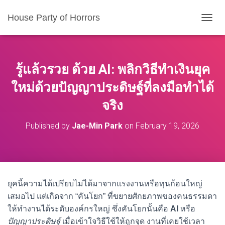
House Party of Horrors
T
O
G
G
L
รู้แล้วรวย ด้วย AI: พลิกวิธีทำเงินยุค
E
N
ใหม่ด้วยปัญญาประดิษฐ์ที่ลงมือทำได้
A
จริง
V
I
G
Published by
Jae-Min Park
on
February 19, 2026
A
T
I
O
N
ยุคนี้ความได้เปรียบไม่ได้มาจากแรงงานหรือทุนก้อนใหญ่
เสมอไป แต่เกิดจาก “คันโยก” ที่ขยายศักยภาพของคนธรรมดา
ให้ทำงานได้ระดับองค์กรใหญ่ ซึ่งคันโยกนั้นคือ
AI
หรือ
ปัญญาประดิษฐ์
เมื่อเข้าใจวิธีใช้ให้ถูกจุด งานที่เคยใช้เวลา